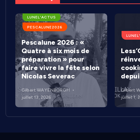
ARENES DE LUNEL
LUNEL'ACTUS
PESCALUNE2026
LUNEL
Pescalune 2026 : «
Quatre à six mois de
Less’C
préparation » pour
réinv
faire vivre la fête selon
cooki
Nicolas Severac
depui
Gilbert WAYENBORGH
Gilbert
juillet 13, 2026
juillet 1,