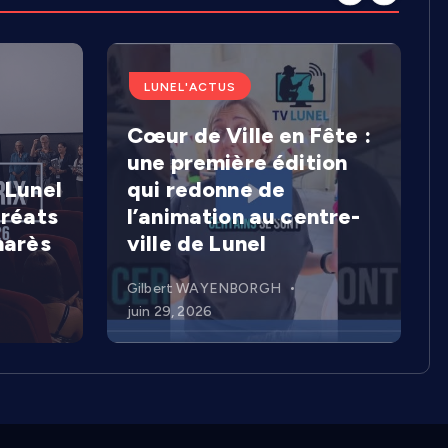
LUNEL'ACTUS
Cœur de Ville en Fête :
une première édition
 Lunel
qui redonne de
uréats
l’animation au centre-
marès
ville de Lunel
Gilbert WAYENBORGH
juin 29, 2026