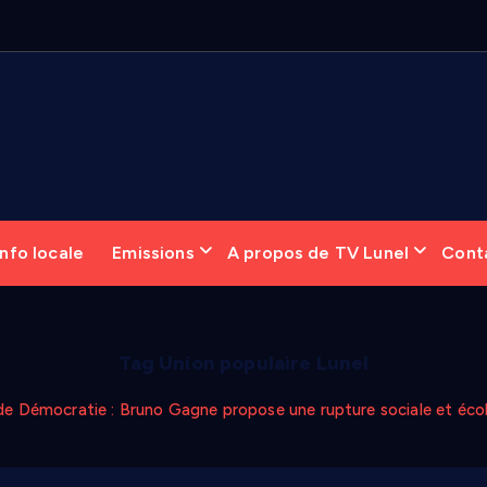
nfo locale
Emissions
A propos de TV Lunel
Cont
Tag Union populaire Lunel
de Démocratie : Bruno Gagne propose une rupture sociale et éco