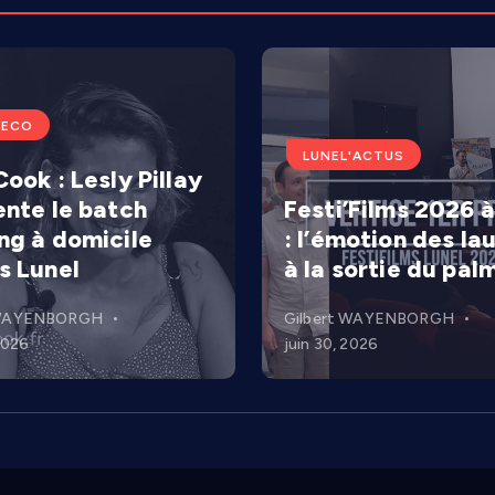
'ECO
LUNEL'ACTUS
ook : Lesly Pillay
ente le batch
Festi’Films 2026 à
ng à domicile
: l’émotion des la
s Lunel
à la sortie du pal
 WAYENBORGH
Gilbert WAYENBORGH
 2026
juin 30, 2026