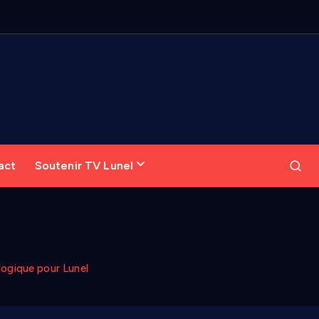
act
Soutenir TV Lunel
logique pour Lunel