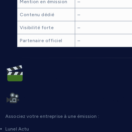
Mention en émission
–
Contenu dédié
–
Visibilité forte
–
Partenaire officiel
–
Options comp
Sponsor d’émissi
Associez votre entreprise à une émission :
Lunel Actu