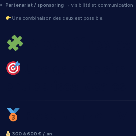
Partenariat / sponsoring
→ visibilité et communication
Une combinaison des deux est possible.
Nos offres pa
Une gamme simpl
entreprises locales
Pack Bronze – Visi
300 à 600 € / an