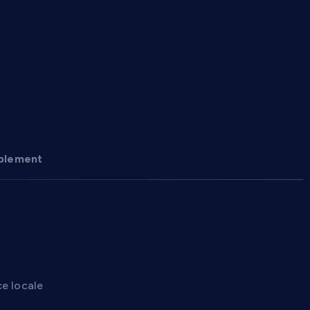
mplement
ibilité & image
ce locale