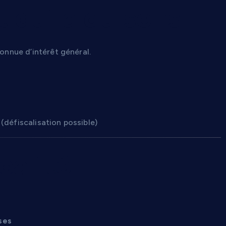
 qui a du sens
connue d’intérêt général.
(défiscalisation possible)
calité
ses