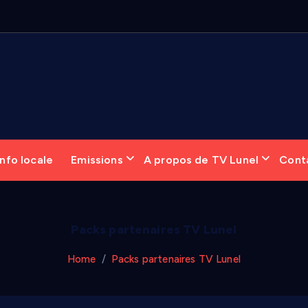
6
nfo locale
Emissions
A propos de TV Lunel
Cont
Packs partenaires TV Lunel
Home
Packs partenaires TV Lunel