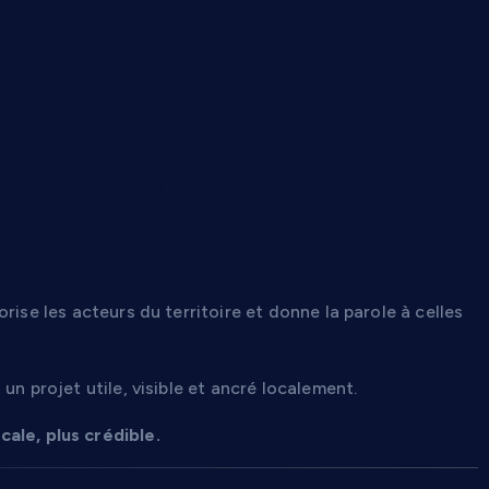
re de TV Lunel
treprise à un média
rise les acteurs du territoire et donne la parole à celles
un projet utile, visible et ancré localement.
ale, plus crédible.