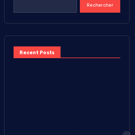
Rechercher
Recent Posts
Cécilia Caussé présente Kokoro Magazine,
un nouveau média local entre Montpellier et
Nîmes
Pescalune 2026 : « Quatre à six mois de
préparation » pour faire vivre la fête selon
Nicolas Severac
Less’Cook : Lesly Pillay réinvente le batch