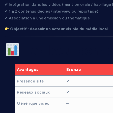
✔ Intégration dans les vidéos (mention orale / habillage 
✔ 1 à 2 contenus dédiés (interview ou reportage)
✔ Association à une émission ou thématique
Objectif : devenir un acteur visible du média local
Tableau comp
Avantages
Bronze
Présence site
✔
Réseaux sociaux
✔
Générique vidéo
–