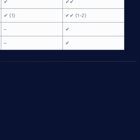
✔
✔✔
✔ (1)
✔✔ (1-2)
–
✔
–
✔
lémentaires
on