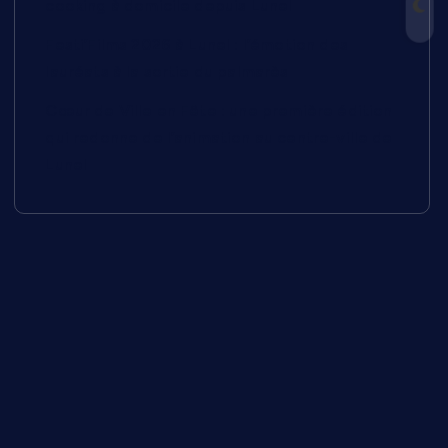
cooking à domicile depuis Lunel
Festi’Films 2026 à Lunel : l’émotion des
lauréats à la sortie du palmarès
Cœur de Ville en Fête : une première édition
qui redonne de l’animation au centre-ville de
Lunel