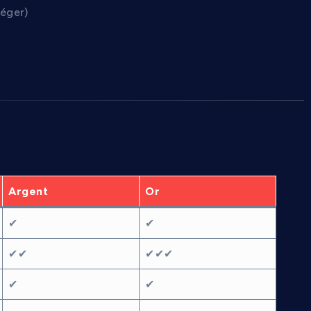
léger)
aratif
Argent
Or
✔
✔
✔✔
✔✔✔
✔
✔