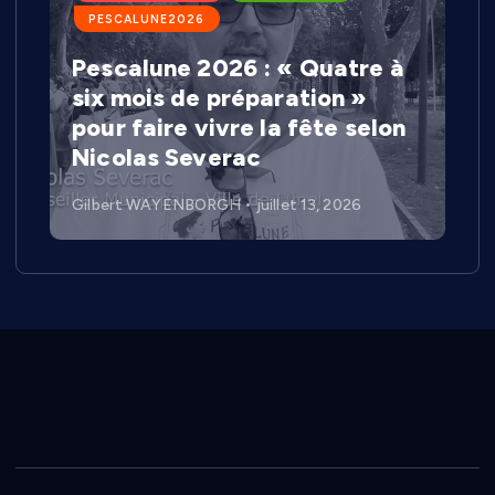
PESCALUNE2026
Pescalune 2026 : « Quatre à
six mois de préparation »
pour faire vivre la fête selon
Nicolas Severac
Gilbert WAYENBORGH
juillet 13, 2026