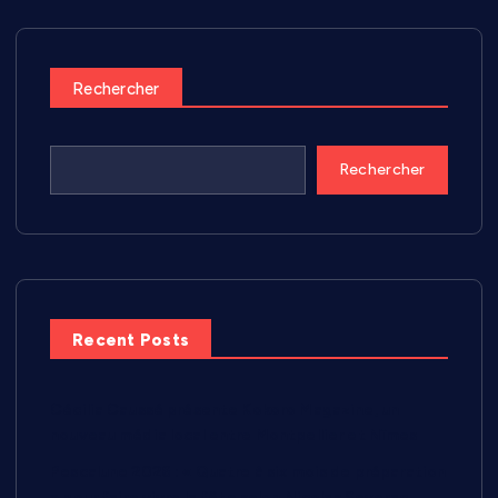
Rechercher
Rechercher
Recent Posts
Cécilia Caussé présente Kokoro Magazine, un
nouveau média local entre Montpellier et Nîmes
Pescalune 2026 : « Quatre à six mois de préparation
» pour faire vivre la fête selon Nicolas Severac