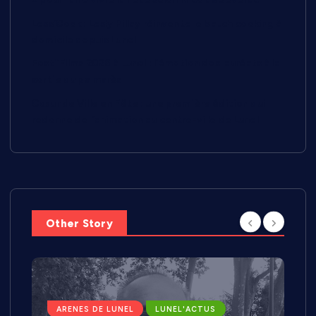
Less’Cook : Lesly Pillay réinvente le batch cooking à
domicile depuis Lunel
Festi’Films 2026 à Lunel : l’émotion des lauréats à la
sortie du palmarès
Cœur de Ville en Fête : une première édition qui
redonne de l’animation au centre-ville de Lunel
Other Story
ARENES DE LUNEL
LUNEL'ACTUS