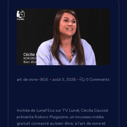
i
o
n
d
e
l
art de vivre
BGE
août 5, 2026
0 Comments
’
Cécilia Caussé présente Kokoro
a
Magazine, un nouveau média local
entre Montpellier et Nîmes
r
Invitée de Lunel’Eco sur TV Lunel, Cécilia Caussé
présente Kokoro Magazine, un nouveau média
t
gratuit consacré au bien-être, à l’art de vivre et