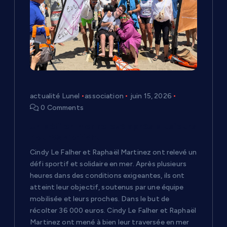
d
e
l
’
actualité Lunel
association
juin 15, 2026
a
0 Comments
r
Un défi en mer relevé après plusieurs
heures d’effort
t
Cindy Le Falher et Raphaël Martinez ont relevé un
défi sportif et solidaire en mer. Après plusieurs
i
heures dans des conditions exigeantes, ils ont
atteint leur objectif, soutenus par une équipe
c
mobilisée et leurs proches. Dans le but de
récolter 36 000 euros. Cindy Le Falher et Raphaël
Martinez ont mené à bien leur traversée en mer