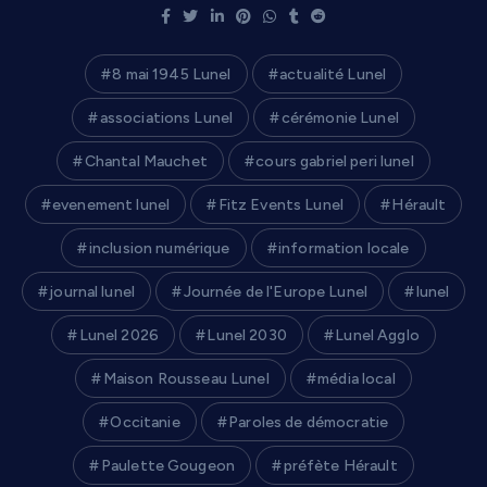
8 mai 1945 Lunel
actualité Lunel
associations Lunel
cérémonie Lunel
Chantal Mauchet
cours gabriel peri lunel
evenement lunel
Fitz Events Lunel
Hérault
inclusion numérique
information locale
journal lunel
Journée de l'Europe Lunel
lunel
Lunel 2026
Lunel 2030
Lunel Agglo
Maison Rousseau Lunel
média local
Occitanie
Paroles de démocratie
Paulette Gougeon
préfète Hérault