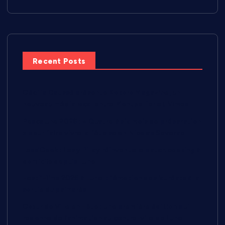
Recent Posts
Cécilia Caussé présente Kokoro Magazine, un
nouveau média local entre Montpellier et Nîmes
Pescalune 2026 : « Quatre à six mois de préparation
» pour faire vivre la fête selon Nicolas Severac
Less’Cook : Lesly Pillay réinvente le batch cooking à
domicile depuis Lunel
Festi’Films 2026 à Lunel : l’émotion des lauréats à la
sortie du palmarès
Cœur de Ville en Fête : une première édition qui
redonne de l’animation au centre-ville de Lunel