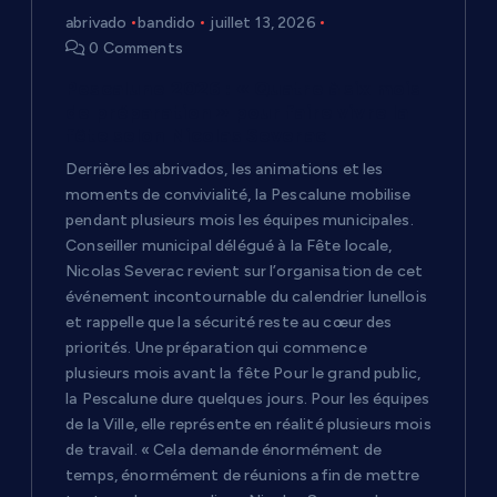
’
abrivado
bandido
juillet 13, 2026
0 Comments
a
Pescalune 2026 : « Quatre à six mois
r
de préparation » pour faire vivre la
fête selon Nicolas Severac
t
Derrière les abrivados, les animations et les
moments de convivialité, la Pescalune mobilise
i
pendant plusieurs mois les équipes municipales.
Conseiller municipal délégué à la Fête locale,
c
Nicolas Severac revient sur l’organisation de cet
événement incontournable du calendrier lunellois
et rappelle que la sécurité reste au cœur des
l
priorités. Une préparation qui commence
plusieurs mois avant la fête Pour le grand public,
e
la Pescalune dure quelques jours. Pour les équipes
de la Ville, elle représente en réalité plusieurs mois
de travail. « Cela demande énormément de
temps, énormément de réunions afin de mettre