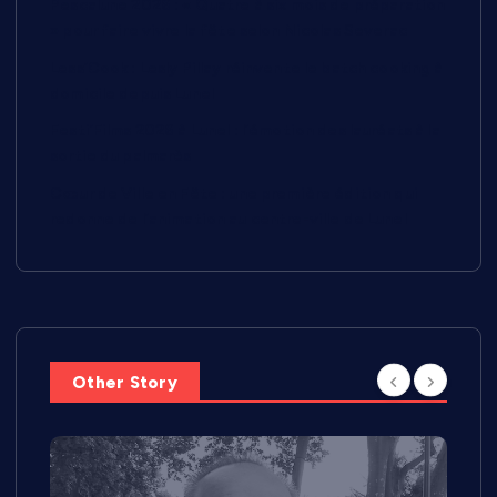
Pescalune 2026 : « Quatre à six mois de préparation
» pour faire vivre la fête selon Nicolas Severac
Less’Cook : Lesly Pillay réinvente le batch cooking à
domicile depuis Lunel
Festi’Films 2026 à Lunel : l’émotion des lauréats à la
sortie du palmarès
Cœur de Ville en Fête : une première édition qui
redonne de l’animation au centre-ville de Lunel
Other Story