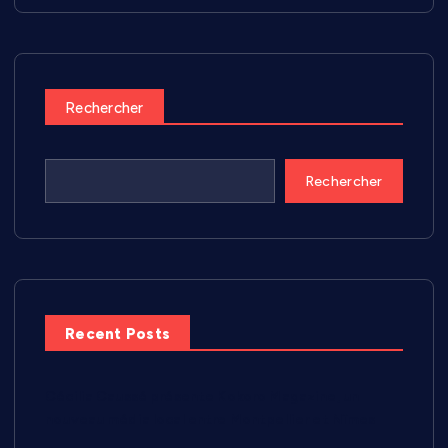
Rechercher
Rechercher
Recent Posts
Cécilia Caussé présente Kokoro Magazine, un
nouveau média local entre Montpellier et Nîmes