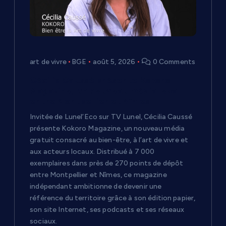
l
’
art de vivre
BGE
août 5, 2026
0 Comments
a
Cécilia Caussé présente Kokoro
r
Magazine, un nouveau média local
entre Montpellier et Nîmes
t
Invitée de Lunel’Eco sur TV Lunel, Cécilia Caussé
présente Kokoro Magazine, un nouveau média
i
gratuit consacré au bien-être, à l’art de vivre et
aux acteurs locaux. Distribué à 7 000
c
exemplaires dans près de 270 points de dépôt
entre Montpellier et Nîmes, ce magazine
indépendant ambitionne de devenir une
l
référence du territoire grâce à son édition papier,
son site Internet, ses podcasts et ses réseaux
e
sociaux.