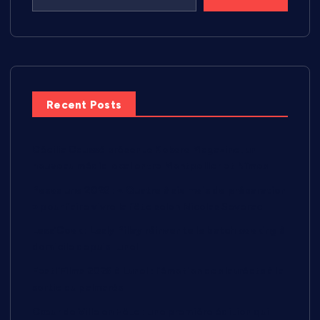
Recent Posts
Cécilia Caussé présente Kokoro Magazine, un
nouveau média local entre Montpellier et Nîmes
Pescalune 2026 : « Quatre à six mois de préparation
» pour faire vivre la fête selon Nicolas Severac
Less’Cook : Lesly Pillay réinvente le batch cooking à
domicile depuis Lunel
Festi’Films 2026 à Lunel : l’émotion des lauréats à la
sortie du palmarès
Cœur de Ville en Fête : une première édition qui