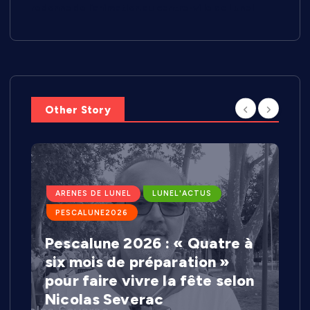
redonne de l’animation au centre-ville de Lunel
Other Story
LUNEL'ECO
Less’Cook : Lesly Pillay
réinvente le batch cooking à
domicile depuis Lunel