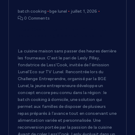
batch cooking
bge lunel
juillet 1, 2026
0 Comments
Less’Cook : Lesly Pillay réinvente le
batch cooking à domicile depuis
Lunel
La cuisine maison sans passer des heures derrière
les fourneaux. C’est le pari de Lesly Pillay,
fondatrice de Less’Cook, invitée de l’émission
Lunel’Eco sur TV Lunel. Rencontrée lors du
Challenge Entreprendre, organisé par la BGE
Lunel, la jeune entrepreneure développe un
concept encore peu connu dans la région : le
batch cooking à domicile, une solution qui
permet aux familles de disposer de plusieurs
repas préparés à l’avance tout en conservant une
alimentation variée et personnalisée. Une
reconversion portée par la passion de la cuisine
Avant de créer Less’Cook, Lesly évoluait dans un