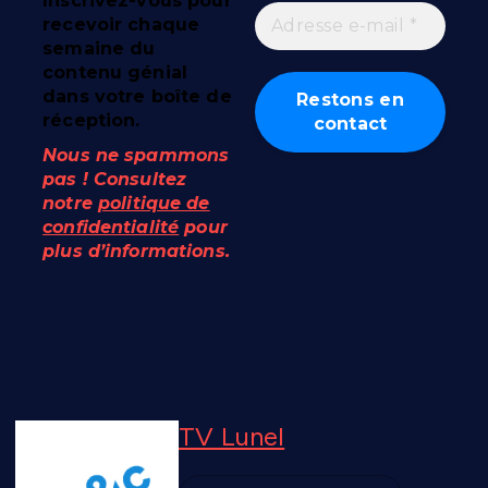
Inscrivez-vous pour
recevoir chaque
semaine du
contenu génial
dans votre boîte de
réception.
Nous ne spammons
pas ! Consultez
notre
politique de
confidentialité
pour
plus d’informations.
A propos de l'auteur
TV Lunel