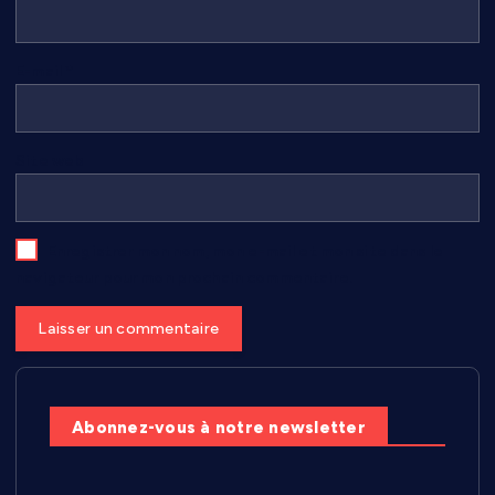
E-mail
*
Site web
Enregistrer mon nom, mon e-mail et mon site dans le
navigateur pour mon prochain commentaire.
Abonnez-vous à notre newsletter