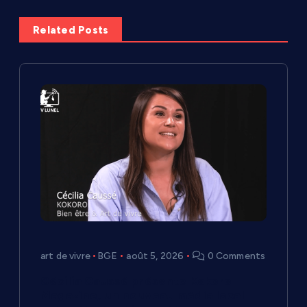
t
Related Posts
i
o
n
d
e
l
’
art de vivre
BGE
août 5, 2026
0 Comments
a
Cécilia Caussé présente Kokoro
Magazine, un nouveau média local