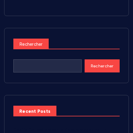
Rechercher
Rechercher
Recent Posts
Cécilia Caussé présente Kokoro Magazine, un