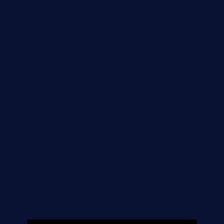
entrepreneurs et acteurs
économiques du territoire se
sont retrouvés à la CCI du Pays
de Lunel à l’occasion d’une
matinale consacrée à
l’intelligence artificielle.
Organisée avec la CPME Hérault,
la rencontre a permis d’explorer
des pistes concrètes pour
améliorer la prospection
commerciale et le
développement des entreprises
grâce aux outils d’IA.