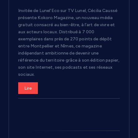
r
entre Montpellier et Nîmes
Invitée de Lunel’Eco sur TV Lunel, Cécilia Caussé
t
présente Kokoro Magazine, un nouveau média
gratuit consacré au bien-être, à l’art de vivre et
i
aux acteurs locaux. Distribué à 7 000
exemplaires dans près de 270 points de dépôt
c
entre Montpellier et Nîmes, ce magazine
indépendant ambitionne de devenir une
référence du territoire grâce à son édition papier,
l
son site Internet, ses podcasts et ses réseaux
sociaux.
e
Lire