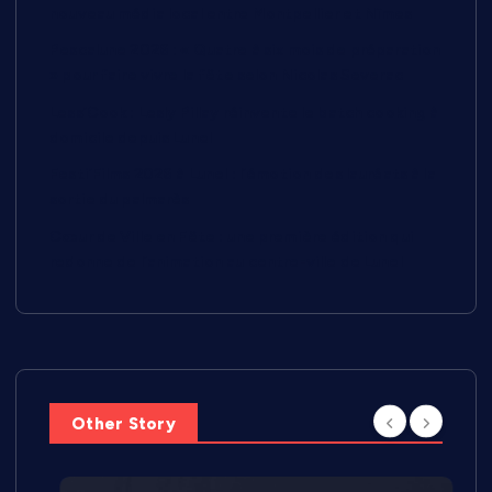
nouveau média local entre Montpellier et Nîmes
Pescalune 2026 : « Quatre à six mois de préparation
» pour faire vivre la fête selon Nicolas Severac
Less’Cook : Lesly Pillay réinvente le batch cooking à
domicile depuis Lunel
Festi’Films 2026 à Lunel : l’émotion des lauréats à la
sortie du palmarès
Cœur de Ville en Fête : une première édition qui
redonne de l’animation au centre-ville de Lunel
Other Story