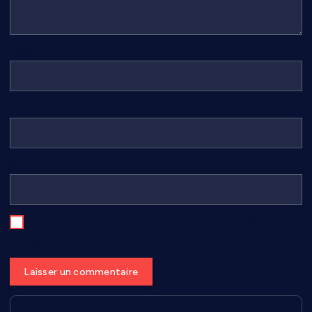
Nom
*
E-mail
*
Site web
Enregistrer mon nom, mon e-mail et mon site dans le
navigateur pour mon prochain commentaire.