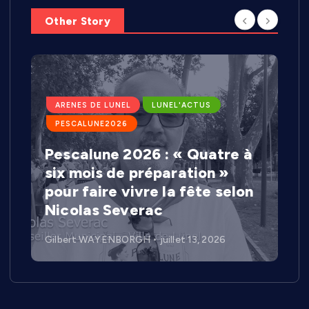
Other Story
LUNEL'ECO
à
Less’Cook : Lesly Pillay
n
réinvente le batch cooking à
domicile depuis Lunel
Gilbert WAYENBORGH
juillet 1, 2026