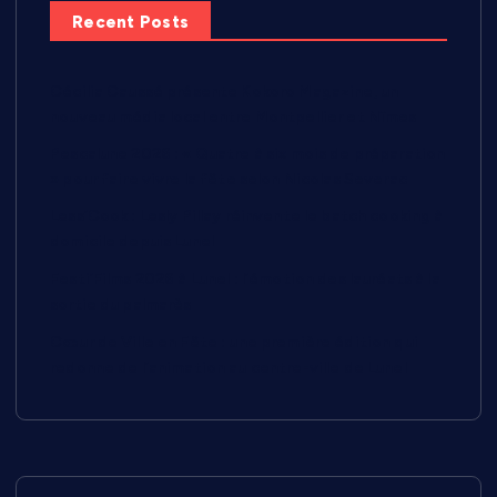
Recent Posts
Cécilia Caussé présente Kokoro Magazine, un
nouveau média local entre Montpellier et Nîmes
Pescalune 2026 : « Quatre à six mois de préparation
» pour faire vivre la fête selon Nicolas Severac
Less’Cook : Lesly Pillay réinvente le batch cooking à
domicile depuis Lunel
Festi’Films 2026 à Lunel : l’émotion des lauréats à la
sortie du palmarès
Cœur de Ville en Fête : une première édition qui
redonne de l’animation au centre-ville de Lunel