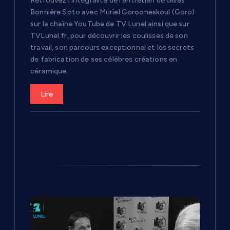
Retrouvez l’intégralité de l’entretien de Gilles
t
Bonnière Soto avec Muriel Gorooneskoul (Goro)
sur la chaîne YouTube de TV Lunel ainsi que sur
i
TVLunel.fr, pour découvrir les coulisses de son
travail, son parcours exceptionnel et les secrets
c
de fabrication de ses célèbres créations en
céramique.
l
Lire
e