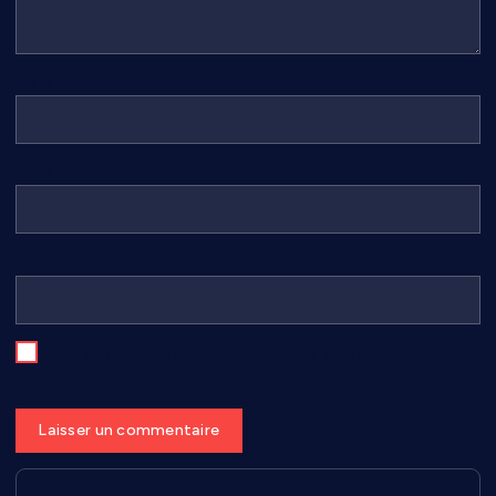
Nom
*
E-mail
*
Site web
Enregistrer mon nom, mon e-mail et mon site dans le
navigateur pour mon prochain commentaire.