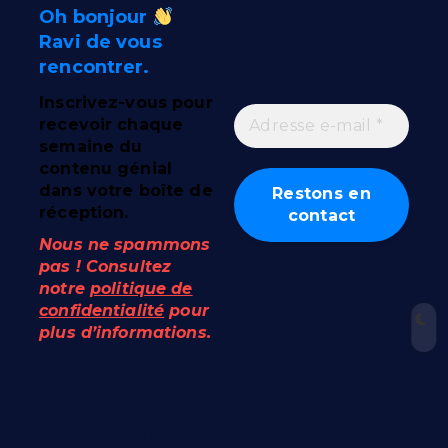
Oh bonjour
Ravi de vous
rencontrer.
Inscrivez-vous pour
recevoir chaque
semaine du
contenu génial
dans votre boîte de
réception.
Nous ne spammons
pas ! Consultez
notre
politique de
confidentialité
pour
plus d’informations.
A propos de l'auteur