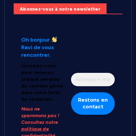
Abonnez-vous à notre newsletter
Oh bonjour
Ravi de vous
rencontrer.
Inscrivez-vous
pour recevoir
chaque semaine
du contenu génial
dans votre boîte
de réception.
Nous ne
spammons pas !
Consultez notre
politique de
confidentialité