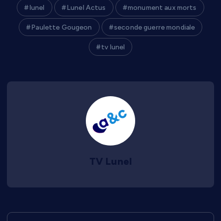
lunel
Lunel Actus
monument aux morts
Paulette Gougeon
seconde guerre mondiale
tv lunel
TV Lunel