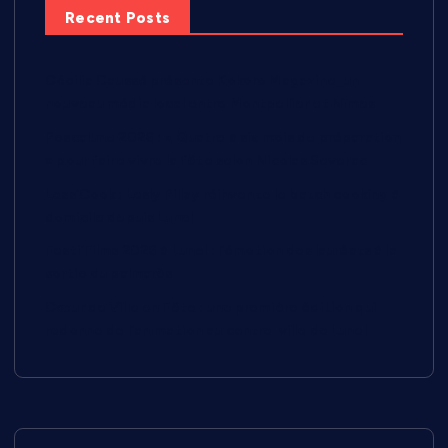
Recent Posts
Cécilia Caussé présente Kokoro Magazine, un
nouveau média local entre Montpellier et Nîmes
Pescalune 2026 : « Quatre à six mois de préparation
» pour faire vivre la fête selon Nicolas Severac
Less’Cook : Lesly Pillay réinvente le batch cooking à
domicile depuis Lunel
Festi’Films 2026 à Lunel : l’émotion des lauréats à la
sortie du palmarès
Cœur de Ville en Fête : une première édition qui
redonne de l’animation au centre-ville de Lunel