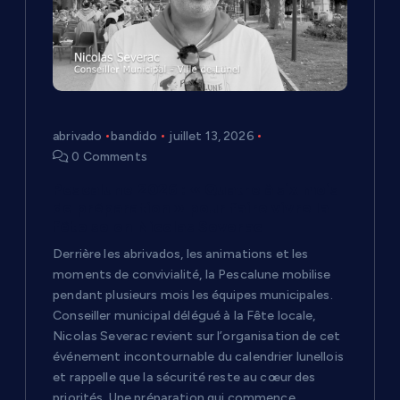
d
e
l
abrivado
bandido
juillet 13, 2026
0 Comments
’
Pescalune 2026 : « Quatre à six mois
a
de préparation » pour faire vivre la
fête selon Nicolas Severac
r
Derrière les abrivados, les animations et les
moments de convivialité, la Pescalune mobilise
t
pendant plusieurs mois les équipes municipales.
Conseiller municipal délégué à la Fête locale,
i
Nicolas Severac revient sur l’organisation de cet
événement incontournable du calendrier lunellois
et rappelle que la sécurité reste au cœur des
c
priorités. Une préparation qui commence