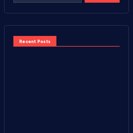
Recent Posts
Cécilia Caussé présente Kokoro Magazine, un
nouveau média local entre Montpellier et Nîmes
Pescalune 2026 : « Quatre à six mois de préparation
» pour faire vivre la fête selon Nicolas Severac
Less’Cook : Lesly Pillay réinvente le batch cooking à
domicile depuis Lunel
Festi’Films 2026 à Lunel : l’émotion des lauréats à la
sortie du palmarès
Cœur de Ville en Fête : une première édition qui