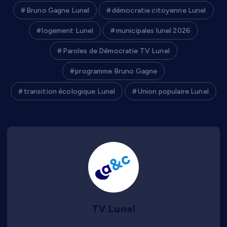
Bruno Gagne Lunel
démocratie citoyenne Lunel
logement Lunel
municipales lunel 2026
Paroles de Démocratie TV Lunel
programme Bruno Gagne
transition écologique Lunel
Union populaire Lunel
TV Lunel