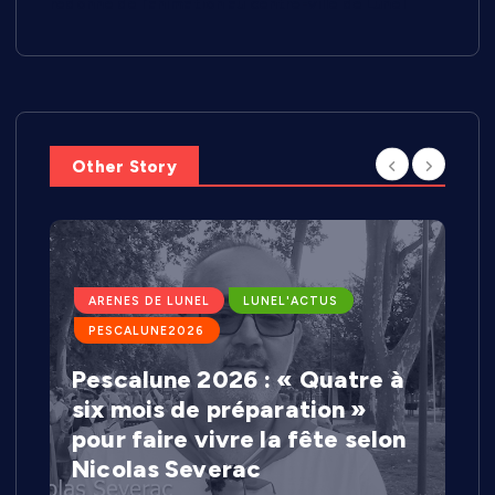
redonne de l’animation au centre-ville de Lunel
Other Story
LUNEL'ECO
Less’Cook : Lesly Pillay
réinvente le batch cooking à
domicile depuis Lunel