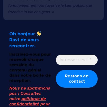
fonctionnement, qui favorise le bien public, qui
favorise la vie des gens. »
Oh bonjour
Ravi de vous
rencontrer.
Inscrivez-vous pour
recevoir chaque
semaine du
contenu génial
dans votre boîte de
réception.
Nous ne spammons
pas ! Consultez
notre
politique de
confidentialité
pour