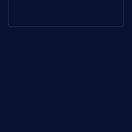
One thought on
“
Paroles de
Démocratie : Bruno
Gagne propose une
rupture sociale et
écologique pour