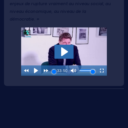
enjeux de rupture vraiment au niveau social, au
niveau économique, au niveau de la
démocratie. »
Redonner le pouvoir
aux habitants