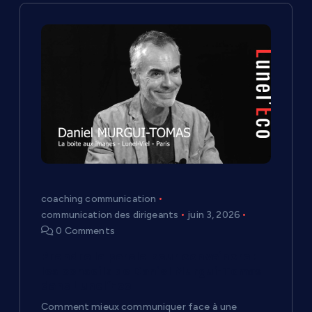
o
n
d
e
l
’
coaching communication
communication des dirigeants
juin 3, 2026
a
0 Comments
r
Prendre la parole pour convaincre :
les conseils de Daniel Murgui-Tomas
dans Lunel’Eco
t
Comment mieux communiquer face à une