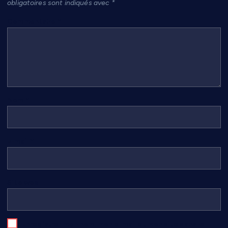
obligatoires sont indiqués avec
*
Commentaire
*
Nom
*
E-mail
*
Site web
Enregistrer mon nom, mon e-mail et mon site dans le