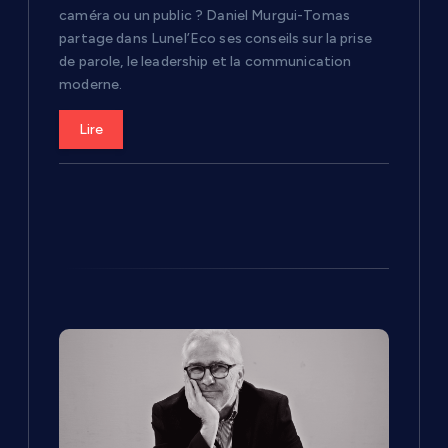
i
caméra ou un public ? Daniel Murgui-Tomas
partage dans Lunel’Eco ses conseils sur la prise
c
de parole, le leadership et la communication
moderne.
l
Lire
e