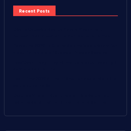
Recent Posts
Cécilia Caussé présente Kokoro Magazine, un
nouveau média local entre Montpellier et Nîmes
Pescalune 2026 : « Quatre à six mois de préparation
» pour faire vivre la fête selon Nicolas Severac
Less’Cook : Lesly Pillay réinvente le batch cooking à
domicile depuis Lunel
Festi’Films 2026 à Lunel : l’émotion des lauréats à la
sortie du palmarès
Cœur de Ville en Fête : une première édition qui
redonne de l’animation au centre-ville de Lunel