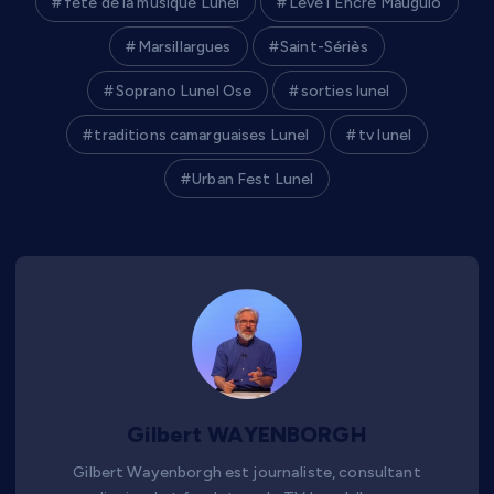
fête de la musique Lunel
Levé l'Encre Mauguio
Marsillargues
Saint-Sériès
Soprano Lunel Ose
sorties lunel
traditions camarguaises Lunel
tv lunel
Urban Fest Lunel
Gilbert WAYENBORGH
Gilbert Wayenborgh est journaliste, consultant