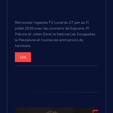
a
Agenda TV Lunel : les rendez-vous
r
incontournables du 27 juin au 11
juillet 2026
t
Retrouvez l’agenda TV Lunel du 27 juin au 11
juillet 2026 avec les concerts de Soprano, M.
i
Pokora et Julien Doré, le festival Les Escapades,
la Pescalune et toutes les animations du
c
territoire.
Lire
l
e