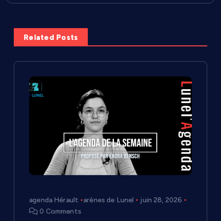
a
t
Related Posts
i
o
n
d
e
l
’
agenda Hérault
arènes de Lunel
juin 28, 2026
0 Comments