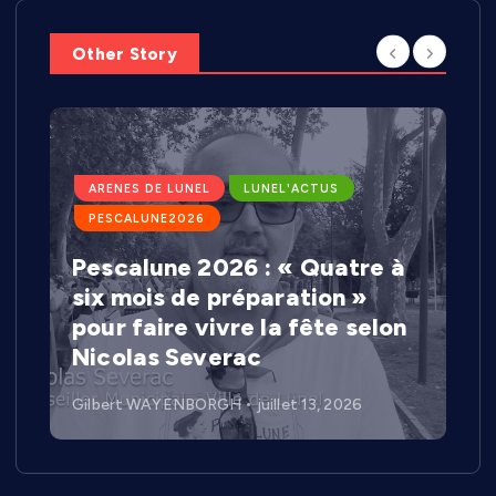
Other Story
ARENES DE LUNEL
LUNEL'ACTUS
PESCALUNE2026
Pescalune 2026 : « Quatre à
six mois de préparation »
pour faire vivre la fête selon
Nicolas Severac
Gilbert WAYENBORGH
juillet 13, 2026