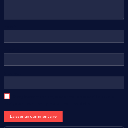
Nom
*
E-mail
*
Site web
Enregistrer mon nom, mon e-mail et mon site dans le
navigateur pour mon prochain commentaire.