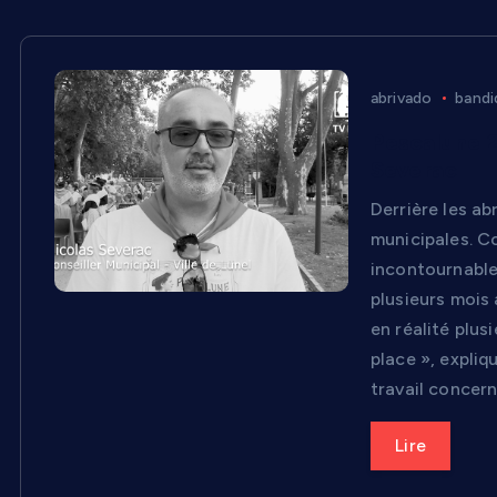
abrivado
bandi
Pescalune 2
Severac
Derrière les ab
municipales. Co
incontournable 
plusieurs mois 
en réalité plu
place », expliq
travail concern
Lire