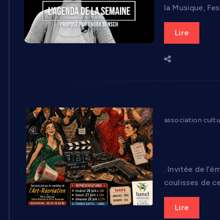
la Musique, Fe
Lire
association cultu
« Silence, 
l’Espace Ca
. Invitée de l
coulisses de ce
Lire