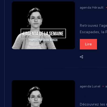
agenda Hérault
Agenda TV L
Retrouvez l’age
Escapades, la P
Lire
agenda Lunel
a
Agenda du 2
Découvrez les 