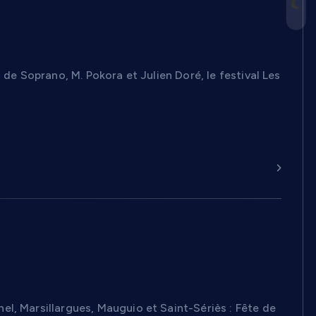
uin au 11 juillet 2026
 de Soprano, M. Pokora et Julien Doré, le festival Les
Continuer
er autour de Lunel
l, Marsillargues, Mauguio et Saint-Sériès : Fête de