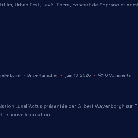
stifilm, Urban Fest, Levé l’Encre, concert de Soprano et no
relle Lunel
Brice Runacher
juin 19, 2026
0 Comments
on tourne ! » : l’association L’Art Ré-Création
stel de Lunel
’émission Lunel’Actus présentée par Gilbert Wayenborgh sur 
tte nouvelle création.