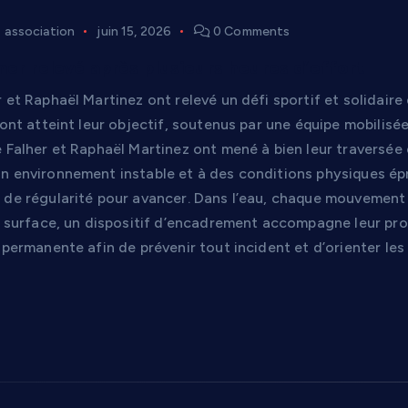
association
juin 15, 2026
0 Comments
mer relevé après plusieurs heures d’effort
 et Raphaël Martinez ont relevé un défi sportif et solidair
 ont atteint leur objectif, soutenus par une équipe mobilisé
 Falher et Raphaël Martinez ont mené à bien leur traversée 
n environnement instable et à des conditions physiques épr
 de régularité pour avancer. Dans l’eau, chaque mouvement s
n surface, un dispositif d’encadrement accompagne leur prog
 permanente afin de prévenir tout incident et d’orienter le