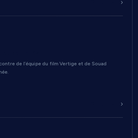
Continuer
ie du palmarès
ncontre de l’équipe du film Vertige et de Souad
née.
Continuer