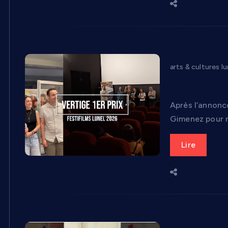
arts & cultures lu
Festi’Films 
Après l’annonce
Gimenez pour re
Lire