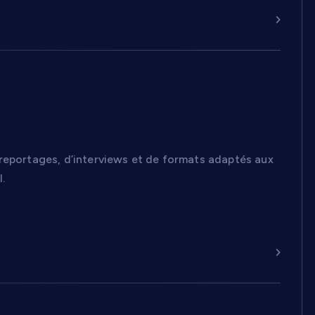
Continuer
s un média territorial de proximité
 reportages, d’interviews et de formats adaptés aux
l.
Continuer