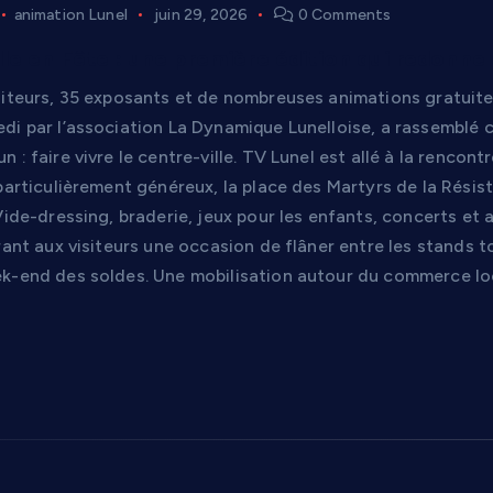
animation Lunel
juin 29, 2026
0 Comments
le en Fête : une première édition qui redonne d
iteurs, 35 exposants et de nombreuses animations gratuites 
di par l’association La Dynamique Lunelloise, a rassemblé c
 : faire vivre le centre-ville. TV Lunel est allé à la rencon
 particulièrement généreux, la place des Martyrs de la Rési
Vide-dressing, braderie, jeux pour les enfants, concerts e
frant aux visiteurs une occasion de flâner entre les stands
k-end des soldes. Une mobilisation autour du commerce loc