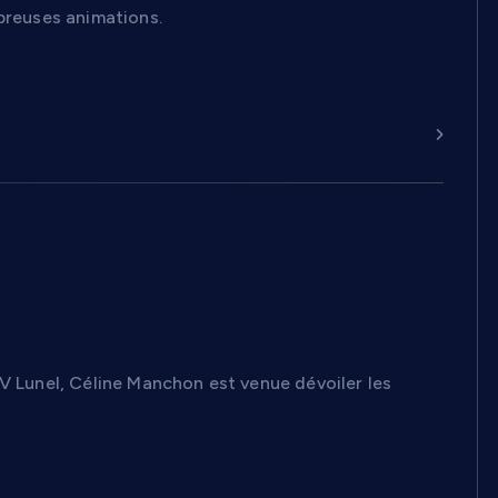
mbreuses animations.
Continuer
 prépare une comédie pleine de surprises à
TV Lunel, Céline Manchon est venue dévoiler les