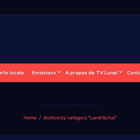
6
:
nfo locale
Emissions
A propos de TV Lunel
Cont
Category Lunel’Actus
Home
Archive by category "Lunel’Actus"