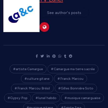
See author's posts
artiste Camargue
Camargue ma terre sacrée
culture gitane
Franck Marcou
Franck Marcou Brésil
Gilles Bonnière Soto
Gypsy Pop
lunel hebdo
musique camarguaise
musique gitane
Sainte Sara