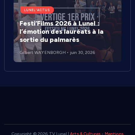
LUNEL'ACTUS
Festi’Films 2026 à Lunel :
l’émotion des lauréats à la
sortie du palmarès
Gilbert WAYENBORGH
juin 30, 2026
Oh bonjour
Ravi de vous rencontrer.
Inscrivez-vous pour recevoir chaque mois
du contenu génial dans votre boîte de
réception.
Copyright © 2026 TV Lunel |
Arts & Cultures
-
Mentions