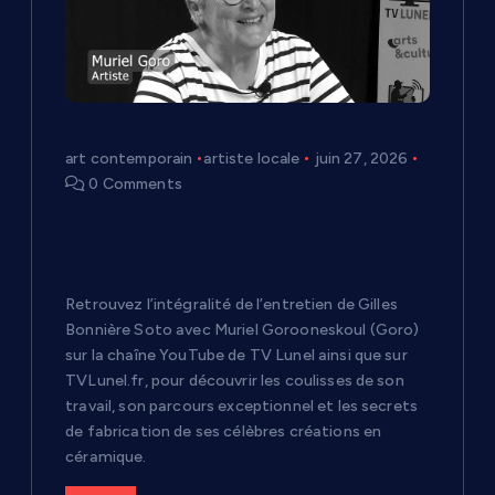
e
l
’
art contemporain
artiste locale
juin 27, 2026
0 Comments
a
Muriel Gorooneskoul, alias Goro :
r
l’art comme moteur d’une vie de
création
t
Retrouvez l’intégralité de l’entretien de Gilles
Bonnière Soto avec Muriel Gorooneskoul (Goro)
i
sur la chaîne YouTube de TV Lunel ainsi que sur
TVLunel.fr, pour découvrir les coulisses de son
c
travail, son parcours exceptionnel et les secrets
de fabrication de ses célèbres créations en
céramique.
l