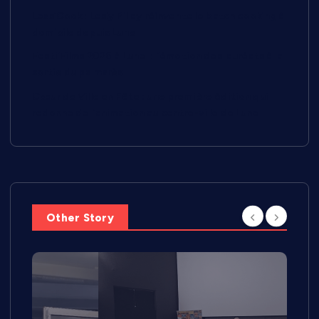
Less’Cook : Lesly Pillay réinvente le batch cooking à
domicile depuis Lunel
Festi’Films 2026 à Lunel : l’émotion des lauréats à la
sortie du palmarès
Cœur de Ville en Fête : une première édition qui
redonne de l’animation au centre-ville de Lunel
Other Story