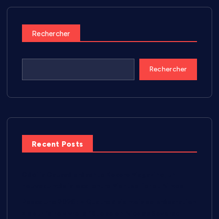
Rechercher
Rechercher
Recent Posts
Cécilia Caussé présente Kokoro Magazine, un
nouveau média local entre Montpellier et Nîmes
Pescalune 2026 : « Quatre à six mois de préparation
» pour faire vivre la fête selon Nicolas Severac