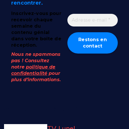
rencontrer.
Inscrivez-vous pour
recevoir chaque
semaine du
contenu génial
dans votre boîte de
réception.
Nous ne spammons
pas ! Consultez
notre
politique de
confidentialité
pour
plus d’informations.
A propos de l'auteur
TV Lunel