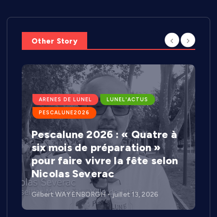
Other Story
ARENES DE LUNEL
LUNEL'ACTUS
PESCALUNE2026
Pescalune 2026 : « Quatre à
six mois de préparation »
pour faire vivre la fête selon
Nicolas Severac
Gilbert WAYENBORGH
juillet 13, 2026