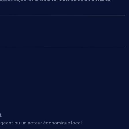
unel’Eco
ne — Le grand
.
rigeant ou un acteur économique local.