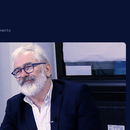
prises
ments