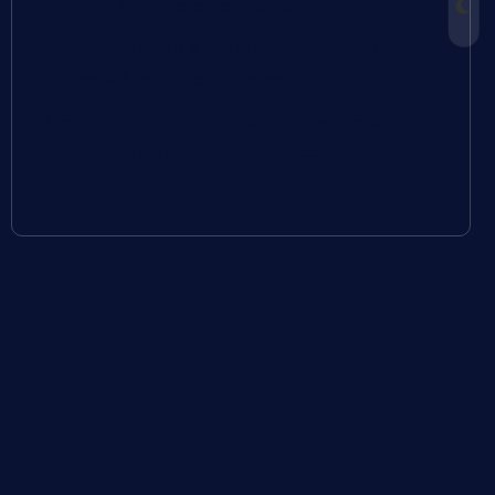
cooking à domicile depuis Lunel
Festi’Films 2026 à Lunel : l’émotion des
lauréats à la sortie du palmarès
Cœur de Ville en Fête : une première édition
qui redonne de l’animation au centre-ville de
Lunel