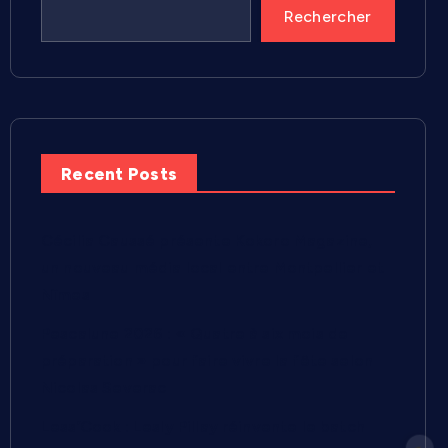
Rechercher
Recent Posts
Cécilia Caussé présente Kokoro Magazine,
un nouveau média local entre Montpellier et
Nîmes
Pescalune 2026 : « Quatre à six mois de
préparation » pour faire vivre la fête selon
Nicolas Severac
Less’Cook : Lesly Pillay réinvente le batch