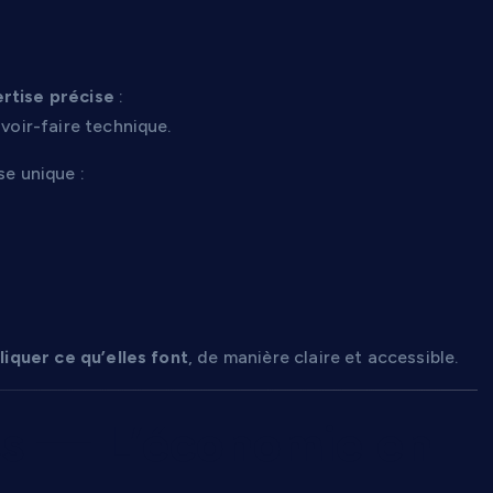
rtise précise
:
voir-faire technique.
se unique :
liquer ce qu’elles font
, de manière claire et accessible.
ss — L’économie en