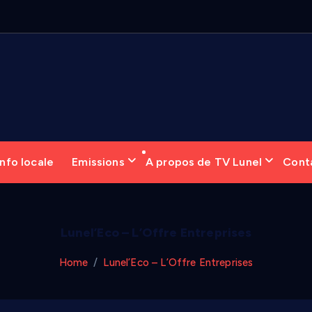
6
:
nfo locale
Emissions
A propos de TV Lunel
Cont
Lunel’Eco – L’Offre Entreprises
Home
Lunel’Eco – L’Offre Entreprises