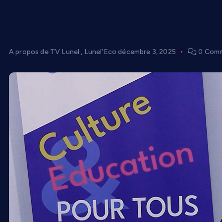
Lunel’Eco – L’Offre Entre
A propos de TV Lunel
,
Lunel'Eco
décembre 3, 2025
0 Com