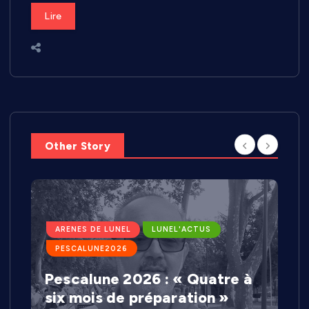
Lire
Other Story
ARENES DE LUNEL
LUNEL'ACTUS
PESCALUNE2026
Pescalune 2026 : « Quatre à
six mois de préparation »