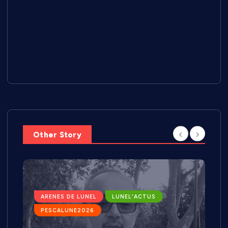
domicile depuis Lunel
Festi’Films 2026 à Lunel : l’émotion des lauréats à la
sortie du palmarès
Cœur de Ville en Fête : une première édition qui
redonne de l’animation au centre-ville de Lunel
Other Story
ARENES DE LUNEL
LUNEL'ACTUS
PESCALUNE2026