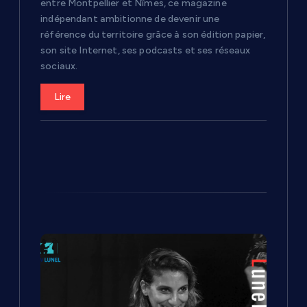
entre Montpellier et Nîmes, ce magazine
c
indépendant ambitionne de devenir une
référence du territoire grâce à son édition papier,
son site Internet, ses podcasts et ses réseaux
l
sociaux.
e
Lire