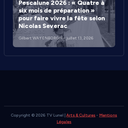
Pescalune 2026 : « Quatre à
six mois de préparation »
pour faire vivre la fête selon
Nicolas Severac
Gilbert WAYENBORGH
juillet 13, 2026
Copyright © 2026 TV Lunel |
Arts & Cultures
-
Mentions
Légales