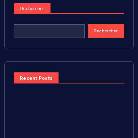
Rechercher
Rechercher
Recent Posts
Cécilia Caussé présente Kokoro Magazine, un
nouveau média local entre Montpellier et Nîmes
Pescalune 2026 : « Quatre à six mois de préparation
» pour faire vivre la fête selon Nicolas Severac
Less’Cook : Lesly Pillay réinvente le batch cooking à