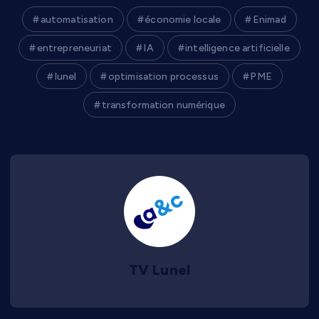
automatisation
économie locale
Enimad
entrepreneuriat
IA
intelligence artificielle
lunel
optimisation processus
PME
transformation numérique
TV Lunel