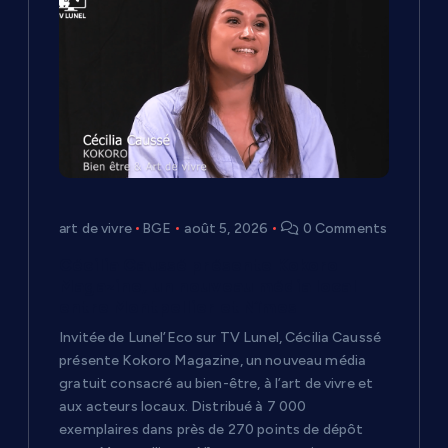
o
n
d
e
l
art de vivre
BGE
août 5, 2026
0 Comments
’
Cécilia Caussé présente Kokoro
a
Magazine, un nouveau média local
entre Montpellier et Nîmes
r
Invitée de Lunel’Eco sur TV Lunel, Cécilia Caussé
présente Kokoro Magazine, un nouveau média
t
gratuit consacré au bien-être, à l’art de vivre et
aux acteurs locaux. Distribué à 7 000
i
exemplaires dans près de 270 points de dépôt