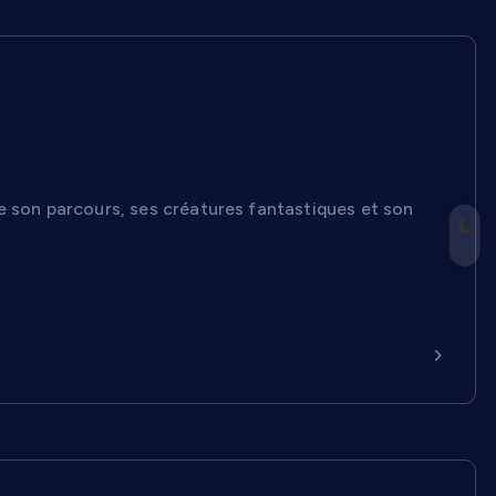
s fantastique entre créatures, émotion et
e son parcours, ses créatures fantastiques et son
Continuer