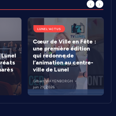
LUNEL'ACTUS
Cœur de Ville en Fête :
une première édition
 Lunel
qui redonne de
uréats
l’animation au centre-
marès
ville de Lunel
Gilbert WAYENBORGH
juin 29, 2026