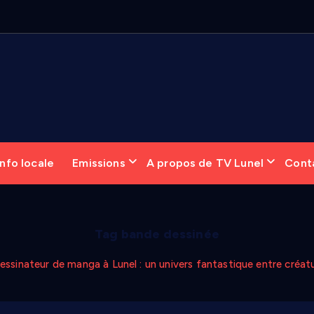
nfo locale
Emissions
A propos de TV Lunel
Cont
Tag bande dessinée
essinateur de manga à Lunel : un univers fantastique entre créat