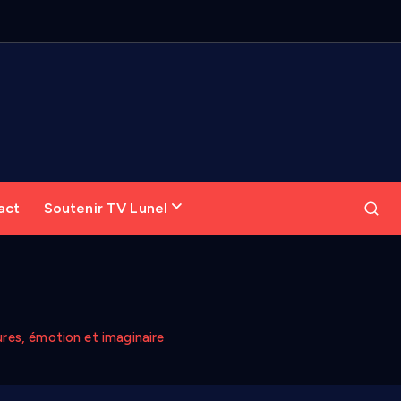
act
Soutenir TV Lunel
ures, émotion et imaginaire