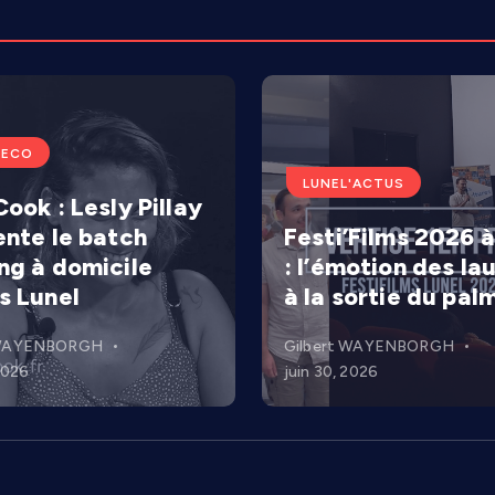
'ECO
LUNEL'ACTUS
ook : Lesly Pillay
ente le batch
Festi’Films 2026 à
ng à domicile
: l’émotion des la
s Lunel
à la sortie du pal
 WAYENBORGH
Gilbert WAYENBORGH
 2026
juin 30, 2026