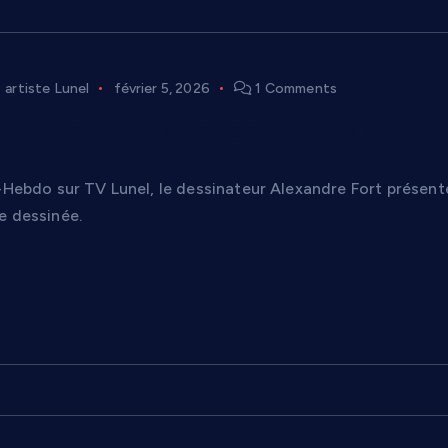
artiste Lunel
février 5, 2026
1 Comments
ort, dessinateur de manga à Lunel : un univer
l-Hebdo sur TV Lunel, le dessinateur Alexandre Fort présent
e dessinée.