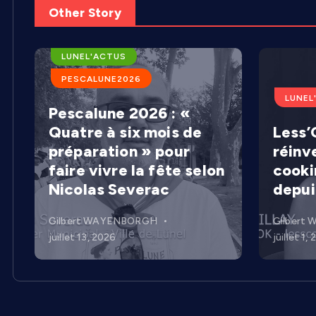
Other Story
ARENES DE LUNEL
LUNEL'ACTUS
PESCALUNE2026
LUNEL
Pescalune 2026 : «
Quatre à six mois de
Less’C
préparation » pour
réinv
faire vivre la fête selon
cooki
Nicolas Severac
depui
Gilbert WAYENBORGH
Gilbert
juillet 13, 2026
juillet 1,