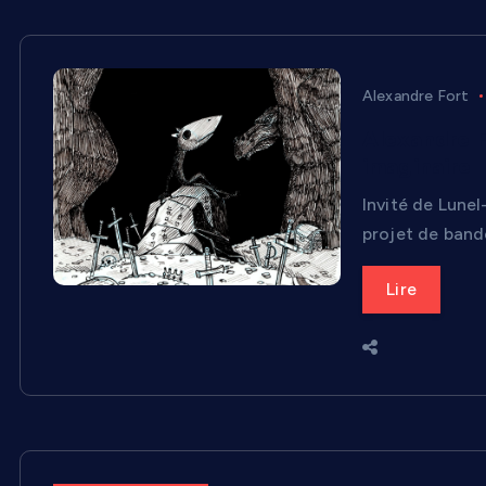
Alexandre Fort
Alexandre F
imaginaire
Invité de Lune
projet de band
Lire