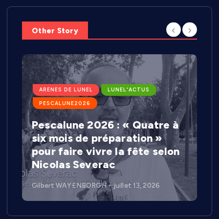
Other Story
ARENES DE LUNEL
LUNEL'ACTUS
PESCALUNE2026
Pescalune 2026 : « Quatre à
six mois de préparation »
pour faire vivre la fête selon
Nicolas Severac
Gilbert WAYENBORGH
juillet 13, 2026