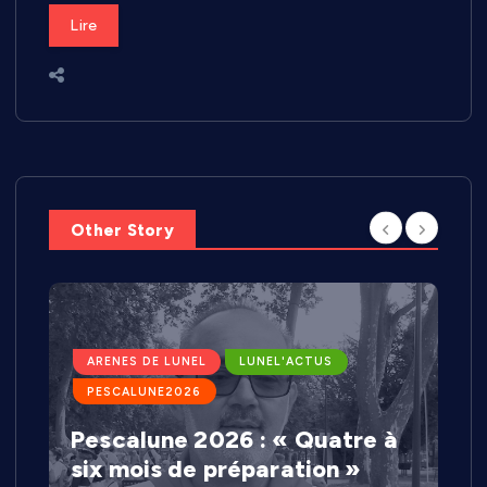
Lire
Other Story
ARENES DE LUNEL
LUNEL'ACTUS
PESCALUNE2026
Pescalune 2026 : « Quatre à
six mois de préparation »