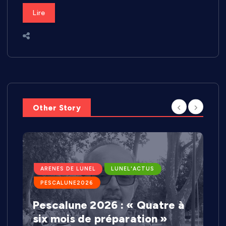
Lire
Other Story
ARENES DE LUNEL
LUNEL'ACTUS
PESCALUNE2026
Pescalune 2026 : « Quatre à
six mois de préparation »