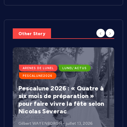
Other Story
ARENES DE LUNEL
LUNEL'ACTUS
PESCALUNE2026
Pescalune 2026 : « Quatre à
six mois de préparation »
pour faire vivre la fête selon
Nicolas Severac
Gilbert WAYENBORGH
juillet 13, 2026