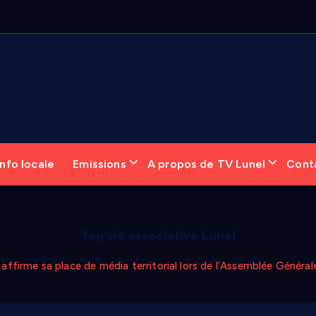
nfo locale
Emissions
A propos de TV Lunel
Cont
Tag vie associative Lunel
affirme sa place de média territorial lors de l’Assemblée Général