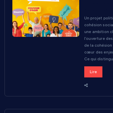
Maison Rous
du territoir
Un projet polit
cohésion social
une ambition cl
l’ouverture des
de la cohésion 
cœur des enjeu
Ce qui distingu
Lire