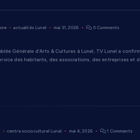
oire
actualités Lunel
mai 31, 2026
0 Comments
firme sa place de média territorial lors de l’A
blée Générale d’Arts & Cultures à Lunel, TV Lunel a confirm
rvice des habitants, des associations, des entreprises et d
l
centre socioculturel Lunel
mai 4, 2026
1 Comments