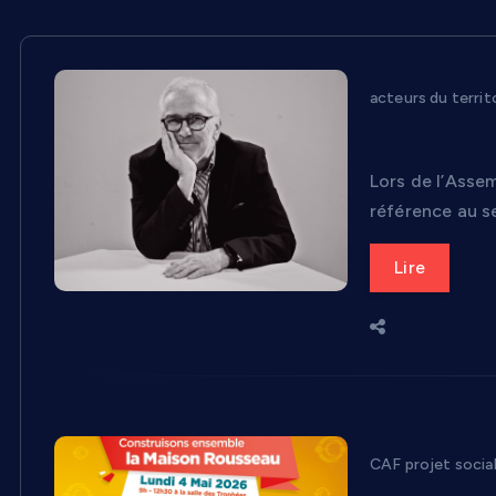
acteurs du territ
TV Lunel af
Lors de l’Assem
référence au se
Lire
CAF projet socia