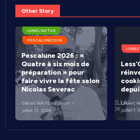
Other Story
ARENES DE LUNEL
LUNEL'ACTUS
PESCALUNE2026
LUNEL
Pescalune 2026 : «
Quatre à six mois de
Less’C
préparation » pour
réinv
faire vivre la fête selon
cooki
Nicolas Severac
depui
Gilbert WAYENBORGH
Gilbert
juillet 13, 2026
juillet 1,