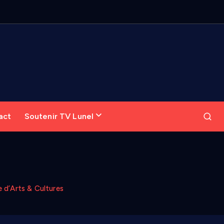
act
Soutenir TV Lunel
e d’Arts & Cultures