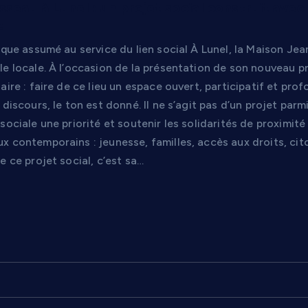
seau à Lunel : un projet social construit avec
e
ique assumé au service du lien social À Lunel, la Maison J
e locale. À l’occasion de la présentation de son nouveau pr
aire : faire de ce lieu un espace ouvert, participatif et pro
 discours, le ton est donné. Il ne s’agit pas d’un projet parm
sociale une priorité et soutenir les solidarités de proximit
x contemporains : jeunesse, familles, accès aux droits, ci
e ce projet social, c’est sa…