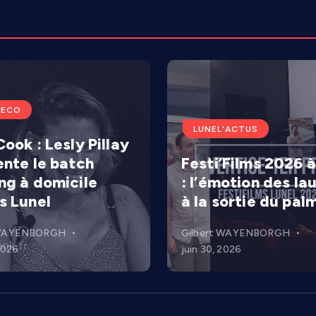
'ECO
LUNEL'ACTUS
ook : Lesly Pillay
ente le batch
Festi’Films 2026 à
ng à domicile
: l’émotion des la
s Lunel
à la sortie du pal
 WAYENBORGH
Gilbert WAYENBORGH
 2026
juin 30, 2026