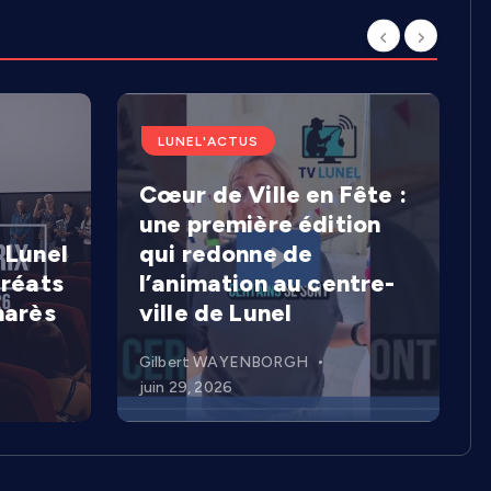
LUNEL'ACTUS
Cœur de Ville en Fête :
une première édition
 Lunel
qui redonne de
uréats
l’animation au centre-
marès
ville de Lunel
Gilbert WAYENBORGH
juin 29, 2026