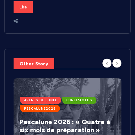
Lire
Other Story
ARENES DE LUNEL
LUNEL'ACTUS
PESCALUNE2026
Pescalune 2026 : « Quatre à
six mois de préparation »