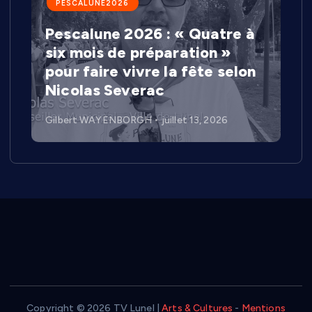
PESCALUNE2026
Pescalune 2026 : « Quatre à
six mois de préparation »
pour faire vivre la fête selon
Nicolas Severac
Gilbert WAYENBORGH
juillet 13, 2026
Copyright © 2026 TV Lunel |
Arts & Cultures
-
Mentions