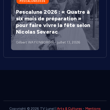
PESCALUNE2026
Pescalune 2026 : « Quatre à
six mois de préparation »
pour faire vivre la fête selon
Nicolas Severac
Gilbert WAYENBORGH
juillet 13, 2026
Copyright © 2026 TV Lunel |
Arts & Cultures
-
Mentions