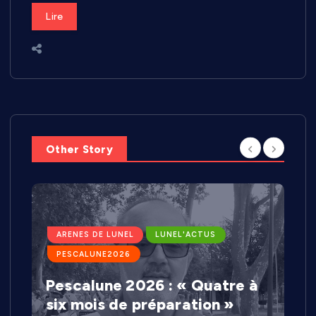
Lire
Other Story
ARENES DE LUNEL
LUNEL'ACTUS
PESCALUNE2026
Pescalune 2026 : « Quatre à
six mois de préparation »