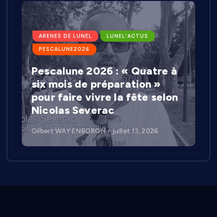
ARENES DE LUNEL
LUNEL'ACTUS
PESCALUNE2026
Pescalune 2026 : « Quatre à
six mois de préparation »
pour faire vivre la fête selon
Nicolas Severac
Gilbert WAYENBORGH
juillet 13, 2026