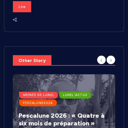
Lire
Other Story
ARENES DE LUNEL
LUNEL'ACTUS
PESCALUNE2026
Pescalune 2026 : « Quatre à
six mois de préparation »