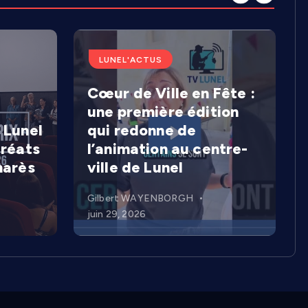
LUNEL'ACTUS
Cœur de Ville en Fête :
une première édition
 Lunel
qui redonne de
uréats
l’animation au centre-
marès
ville de Lunel
Gilbert WAYENBORGH
juin 29, 2026