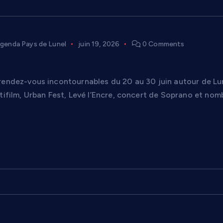
genda Pays de Lunel
juin 19, 2026
0 Comments
0 au 30 juin : les rendez-vous à ne pas manqu
rendez-vous incontournables du 20 au 30 juin autour de Lune
stifilm, Urban Fest, Levé l’Encre, concert de Soprano et no