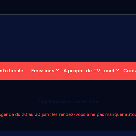
nfo locale
Emissions
A propos de TV Lunel
Cont
Tag Soprano Lunel Ose
Agenda du 20 au 30 juin : les rendez-vous à ne pas manquer autou