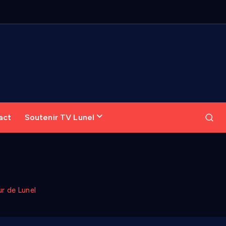
act
Soutenir TV Lunel
r de Lunel