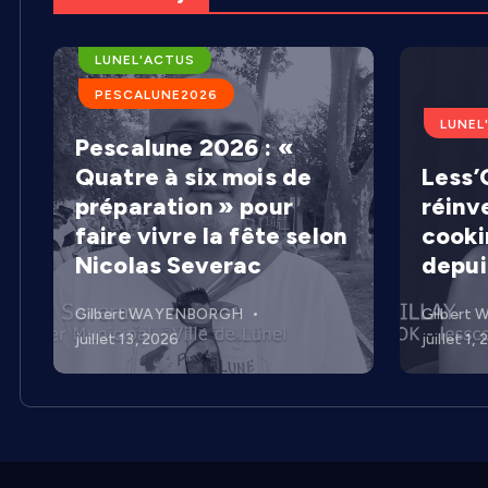
ARENES DE LUNEL
LUNEL'ACTUS
PESCALUNE2026
LUNEL
Pescalune 2026 : «
Quatre à six mois de
Less’C
préparation » pour
réinv
faire vivre la fête selon
cooki
Nicolas Severac
depui
Gilbert WAYENBORGH
Gilbert
juillet 13, 2026
juillet 1,