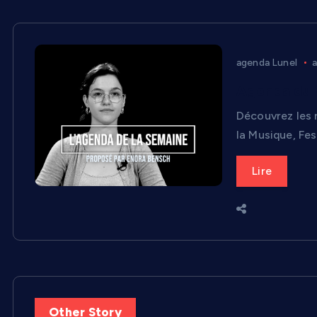
agenda Lunel
a
Agenda du 2
Découvrez les 
la Musique, Fe
Lire
Other Story