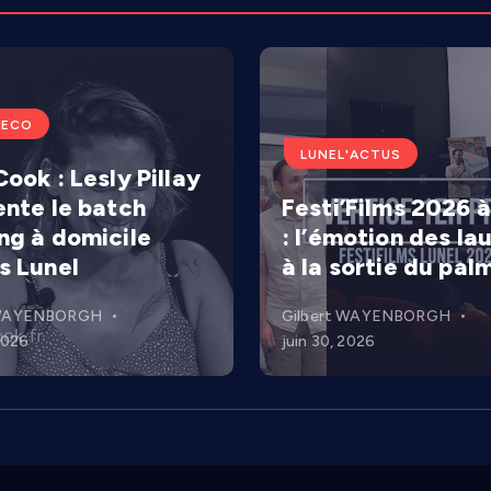
'ECO
LUNEL'ACTUS
ook : Lesly Pillay
ente le batch
Festi’Films 2026 à
ng à domicile
: l’émotion des la
s Lunel
à la sortie du pal
 WAYENBORGH
Gilbert WAYENBORGH
 2026
juin 30, 2026