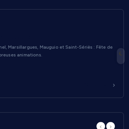
er autour de Lunel
l, Marsillargues, Mauguio et Saint-Sériès : Fête de
mbreuses animations.
Continuer