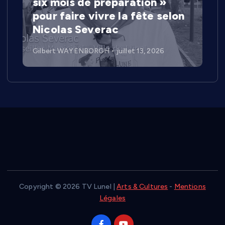
six mois de préparation »
pour faire vivre la fête selon
Nicolas Severac
Gilbert WAYENBORGH
juillet 13, 2026
Copyright © 2026 TV Lunel |
Arts & Cultures
-
Mentions
Légales