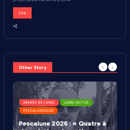
Lire
Other Story
ARENES DE LUNEL
LUNEL'ACTUS
PESCALUNE2026
Pescalune 2026 : « Quatre à