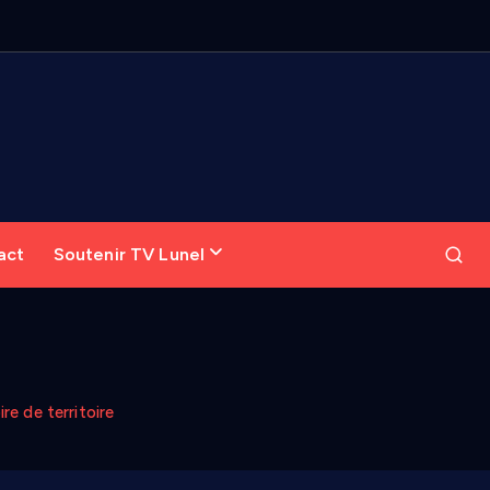
act
Soutenir TV Lunel
re de territoire