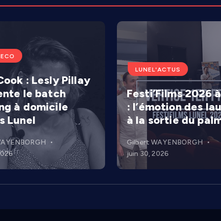
'ECO
LUNEL'ACTUS
ook : Lesly Pillay
ente le batch
Festi’Films 2026 à
ng à domicile
: l’émotion des la
s Lunel
à la sortie du pal
 WAYENBORGH
Gilbert WAYENBORGH
 2026
juin 30, 2026