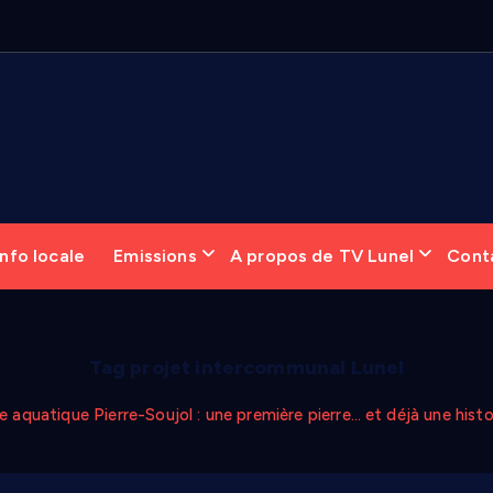
nfo locale
Emissions
A propos de TV Lunel
Cont
Tag projet intercommunal Lunel
 aquatique Pierre-Soujol : une première pierre… et déjà une histoi