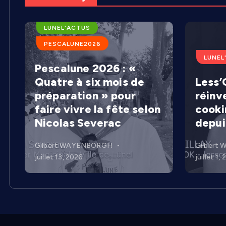
ARENES DE LUNEL
LUNEL'ACTUS
PESCALUNE2026
LUNEL
Pescalune 2026 : «
Quatre à six mois de
Less’C
préparation » pour
réinv
faire vivre la fête selon
cooki
Nicolas Severac
depui
Gilbert WAYENBORGH
Gilbert
juillet 13, 2026
juillet 1,