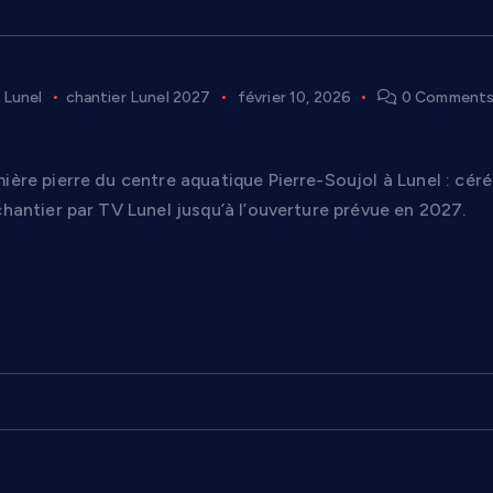
 Lunel
chantier Lunel 2027
février 10, 2026
0 Comment
tique Pierre-Soujol : une première pierre… et d
mière pierre du centre aquatique Pierre-Soujol à Lunel : c
chantier par TV Lunel jusqu’à l’ouverture prévue en 2027.