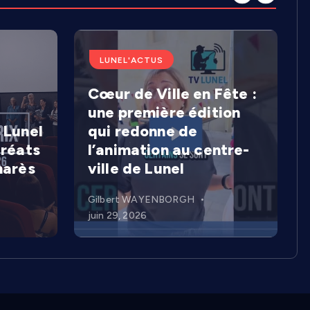
LUNEL'ACTUS
Cœur de Ville en Fête :
une première édition
 Lunel
qui redonne de
uréats
l’animation au centre-
marès
ville de Lunel
Gilbert WAYENBORGH
juin 29, 2026