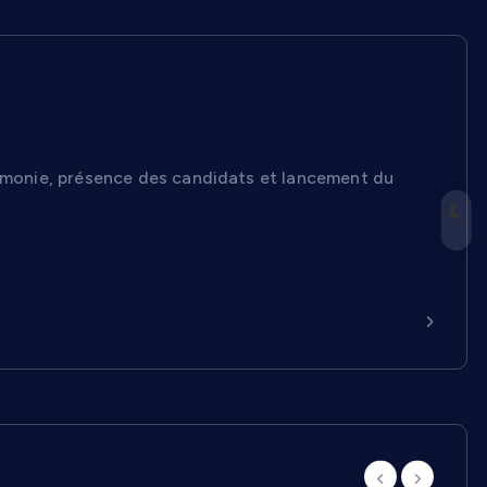
s
éjà une histoire de territoire
érémonie, présence des candidats et lancement du
Continuer