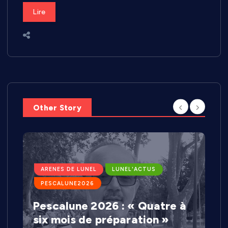
Lire
Other Story
ARENES DE LUNEL
LUNEL'ACTUS
PESCALUNE2026
Pescalune 2026 : « Quatre à
six mois de préparation »