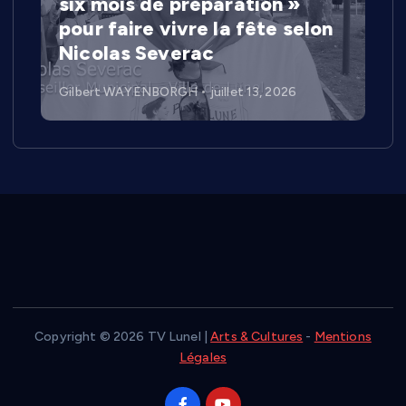
six mois de préparation »
pour faire vivre la fête selon
Nicolas Severac
Gilbert WAYENBORGH
juillet 13, 2026
Copyright © 2026 TV Lunel |
Arts & Cultures
-
Mentions
Légales