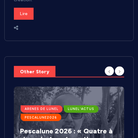
Lire
Other Story
ARENES DE LUNEL
LUNEL'ACTUS
PESCALUNE2026
Pescalune 2026 : « Quatre à