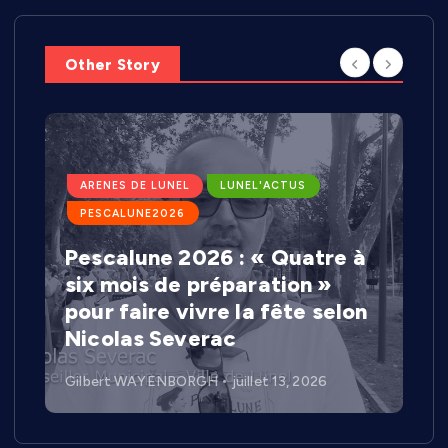
Other Story
ARENES DE LUNEL
LUNEL'ACTUS
PESCALUNE2026
Pescalune 2026 : « Quatre à
six mois de préparation »
pour faire vivre la fête selon
Nicolas Severac
Gilbert WAYENBORGH
juillet 13, 2026