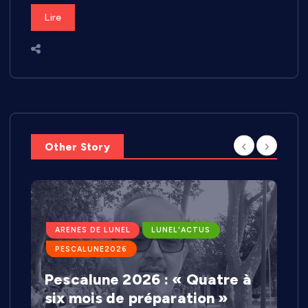
Lire
Other Story
ARENES DE LUNEL
LUNEL'ACTUS
PESCALUNE2026
Pescalune 2026 : « Quatre à
six mois de préparation »