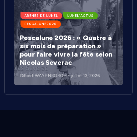
ARENES DE LUNEL
LUNEL'ACTUS
PESCALUNE2026
Pescalune 2026 : « Quatre à
six mois de préparation »
pour faire vivre la fête selon
Nicolas Severac
Gilbert WAYENBORGH
juillet 13, 2026