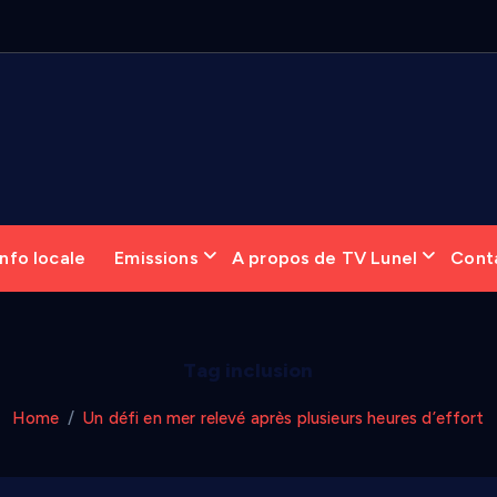
nfo locale
Emissions
A propos de TV Lunel
Cont
Tag inclusion
Home
Un défi en mer relevé après plusieurs heures d’effort