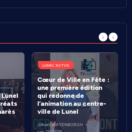
LUNEL'ACTUS
Cœur de Ville en Fête :
une première édition
 Lunel
qui redonne de
uréats
l’animation au centre-
marès
ville de Lunel
Gilbert WAYENBORGH
juin 29, 2026