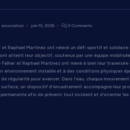
association
juin 15, 2026
0 Comments
mer relevé après plusieurs heures d’effort
 et Raphaël Martinez ont relevé un défi sportif et solidair
 ont atteint leur objectif, soutenus par une équipe mobilisé
 Falher et Raphaël Martinez ont mené à bien leur traversée 
n environnement instable et à des conditions physiques épr
 de régularité pour avancer. Dans l’eau, chaque mouvement s
n surface, un dispositif d’encadrement accompagne leur prog
 permanente afin de prévenir tout incident et d’orienter le