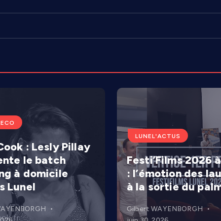
'ECO
LUNEL'ACTUS
ook : Lesly Pillay
ente le batch
Festi’Films 2026 à
ng à domicile
: l’émotion des la
s Lunel
à la sortie du pal
 WAYENBORGH
Gilbert WAYENBORGH
 2026
juin 30, 2026