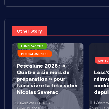
Other Story
ARENES DE LUNEL
LUNEL'ACTUS
PESCALUNE2026
LUNEL
Pescalune 2026 : «
Quatre à six mois de
Less’C
préparation » pour
réinv
faire vivre la fête selon
cooki
Nicolas Severac
depui
Gilbert WAYENBORGH
Gilbert
juillet 13, 2026
juillet 1,