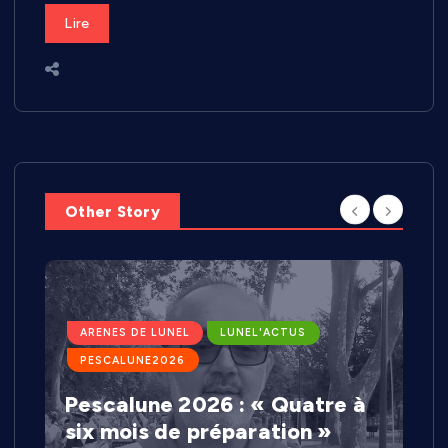
Lire
Other Story
ARENES DE LUNEL
LUNEL'ACTUS
PESCALUNE2026
Pescalune 2026 : « Quatre à
six mois de préparation »