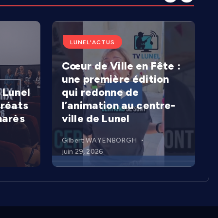
LUNEL'ACTUS
Cœur de Ville en Fête :
une première édition
 Lunel
qui redonne de
uréats
l’animation au centre-
marès
ville de Lunel
Gilbert WAYENBORGH
juin 29, 2026