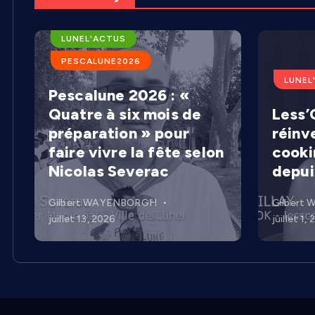
ARENES DE LUNEL
LUNEL'ACTUS
PESCALUNE2026
LUNEL
Pescalune 2026 : «
Quatre à six mois de
Less’C
préparation » pour
réinv
faire vivre la fête selon
cooki
Nicolas Severac
depui
Gilbert WAYENBORGH
Gilbert
juillet 13, 2026
juillet 1,