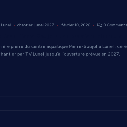
 Lunel
chantier Lunel 2027
février 10, 2026
0 Comment
tique Pierre-Soujol : une première pierre… et d
mière pierre du centre aquatique Pierre-Soujol à Lunel : c
chantier par TV Lunel jusqu’à l’ouverture prévue en 2027.