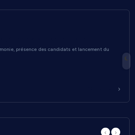
s
éjà une histoire de territoire
érémonie, présence des candidats et lancement du
Continuer