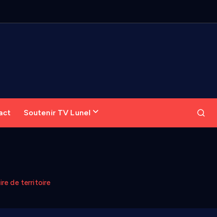
act
Soutenir TV Lunel
re de territoire