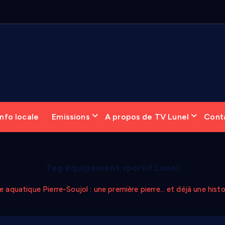
nfo locale
Emissions
A propos de TV Lunel
Cont
Tag équipement sportif Lunel
 aquatique Pierre-Soujol : une première pierre… et déjà une histoi