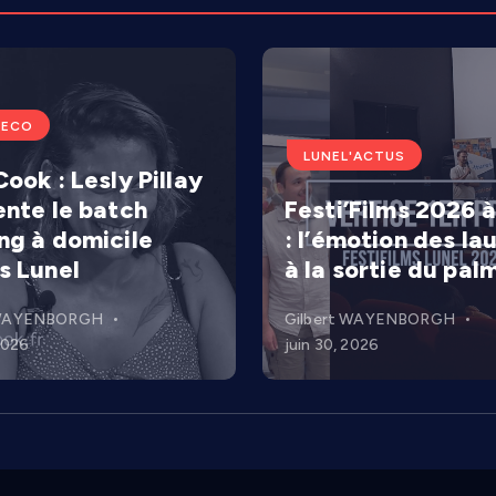
'ECO
LUNEL'ACTUS
ook : Lesly Pillay
ente le batch
Festi’Films 2026 à
ng à domicile
: l’émotion des la
s Lunel
à la sortie du pal
 WAYENBORGH
Gilbert WAYENBORGH
 2026
juin 30, 2026