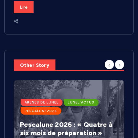
Lire
Other Story
ARENES DE LUNEL
LUNEL'ACTUS
PESCALUNE2026
Pescalune 2026 : « Quatre à
six mois de préparation »