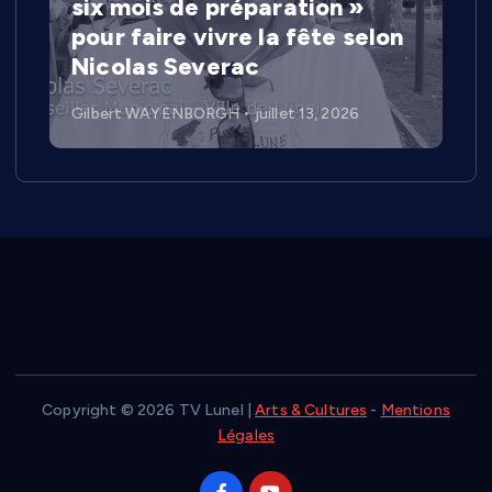
six mois de préparation »
pour faire vivre la fête selon
Nicolas Severac
Gilbert WAYENBORGH
juillet 13, 2026
Copyright © 2026 TV Lunel |
Arts & Cultures
-
Mentions
Légales