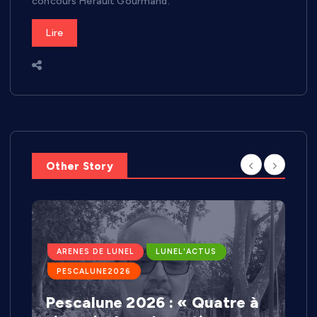
concours Hérault Gourmand.
Lire
Other Story
ARENES DE LUNEL
LUNEL'ACTUS
PESCALUNE2026
Pescalune 2026 : « Quatre à