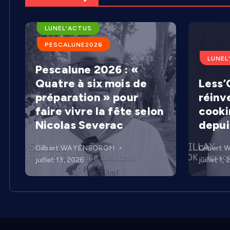
ARENES DE LUNEL
LUNEL'ACTUS
PESCALUNE2026
LUNEL
Pescalune 2026 : «
Quatre à six mois de
Less’C
préparation » pour
réinv
faire vivre la fête selon
cooki
Nicolas Severac
depui
Gilbert WAYENBORGH
Gilbert
juillet 13, 2026
juillet 1,