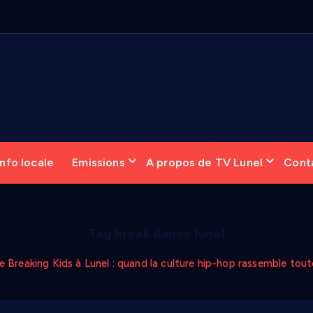
nfo locale
Emissions
A propos de TV Lunel
Cont
Tag break dance lunel
e Breaking Kids à Lunel : quand la culture hip-hop rassemble tout