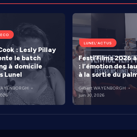
'ECO
LUNEL'ACTUS
ook : Lesly Pillay
ente le batch
Festi’Films 2026 à
ng à domicile
: l’émotion des la
s Lunel
à la sortie du pal
 WAYENBORGH
Gilbert WAYENBORGH
 2026
juin 30, 2026