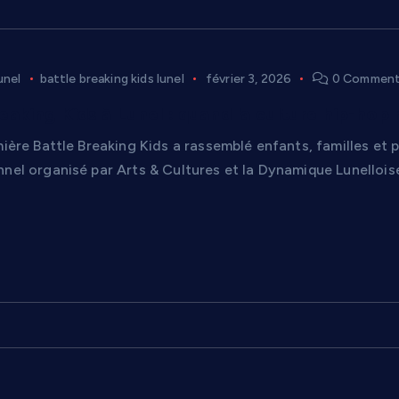
unel
battle breaking kids lunel
février 3, 2026
0 Commen
eaking Kids à Lunel : quand la culture hip-hop
emière Battle Breaking Kids a rassemblé enfants, familles e
nel organisé par Arts & Cultures et la Dynamique Lunellois