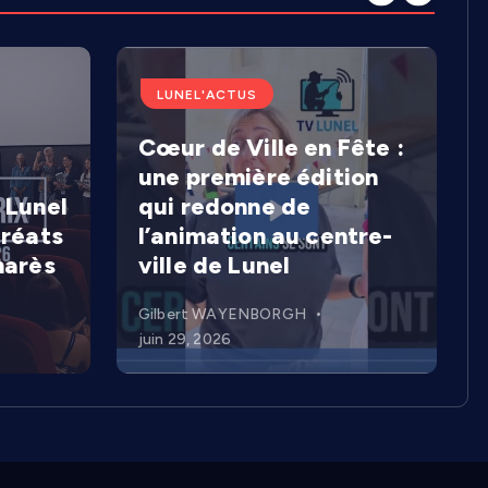
LUNEL'ACTUS
Cœur de Ville en Fête :
une première édition
 Lunel
qui redonne de
uréats
l’animation au centre-
marès
ville de Lunel
Gilbert WAYENBORGH
juin 29, 2026