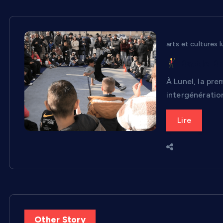
arts et cultures l
Battle Br
À Lunel, la pr
intergénération
Lire
Other Story