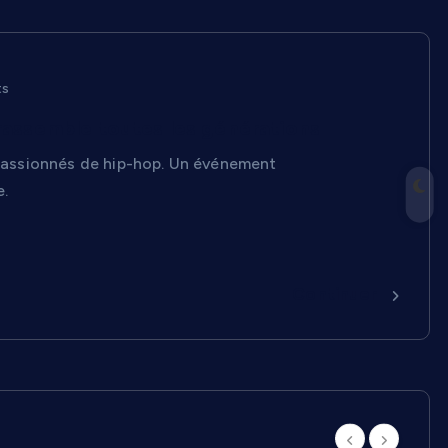
ts
 rassemble toutes les générations
t passionnés de hip-hop. Un événement
e.
Continuer