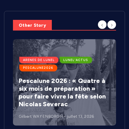
Other Story
ARENES DE LUNEL
LUNEL'ACTUS
PESCALUNE2026
Pescalune 2026 : « Quatre à
six mois de préparation »
pour faire vivre la fête selon
Nicolas Severac
Gilbert WAYENBORGH
juillet 13, 2026