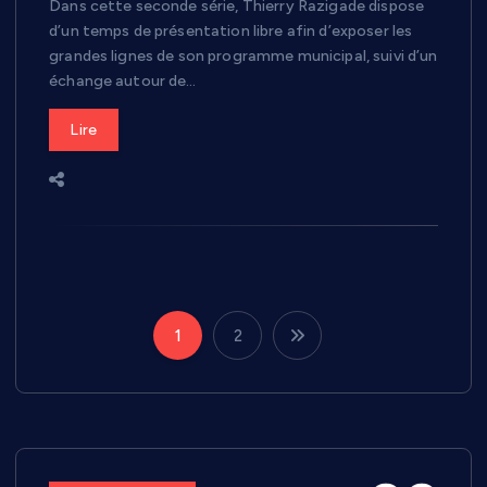
Dans cette seconde série, Thierry Razigade dispose
d’un temps de présentation libre afin d’exposer les
grandes lignes de son programme municipal, suivi d’un
échange autour de…
Lire
1
2
P
a
g