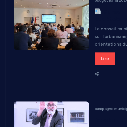
budget lunel 202
Conseil m
et débats p
Le conseil mun
sur l’urbanisme
orientations d
Lire
campagne municip
Dossier spé