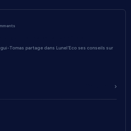
mments
l Murgui-Tomas dans Lunel’Eco
gui-Tomas partage dans Lunel’Eco ses conseils sur
Continuer