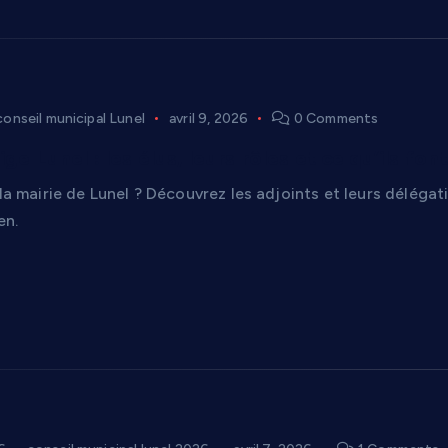
conseil municipal Lunel
avril 9, 2026
0 Comments
rige Lunel : les élus, leurs rôles et ce qu’ils f
à la mairie de Lunel ? Découvrez les adjoints et leurs délé
en.