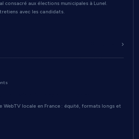
al consacré aux élections municipales à Lunel.
retiens avec les candidats.
Continuer
nts
èle de WebTV locale en France
e WebTV locale en France : équité, formats longs et