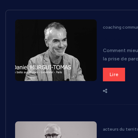
coaching commun
Prendre la 
Comment mieux 
la prise de par
Lire
acteurs du territ