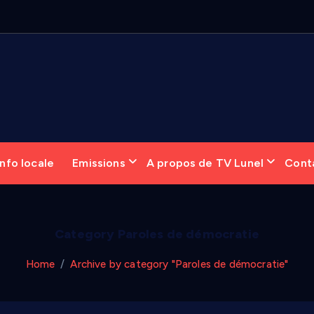
6
:
nfo locale
Emissions
A propos de TV Lunel
Cont
Category Paroles de démocratie
Home
Archive by category "Paroles de démocratie"