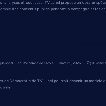
s, analyses et coulisses, TV Lunel propose un dossier spéci
semble des contenus publiés pendant la campagne et les ent
ue local
équité temps de parole
mars 29, 2026
0 Comme
roles de Démocratie pourrait devenir un mod
es de Démocratie de TV Lunel pourrait devenir un modèle d
oriale.