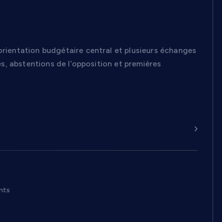
 cap entre rigueur budgétaire, urbanisme
’orientation budgétaire central et plusieurs échanges
res, abstentions de l’opposition et premières
Continuer
nts