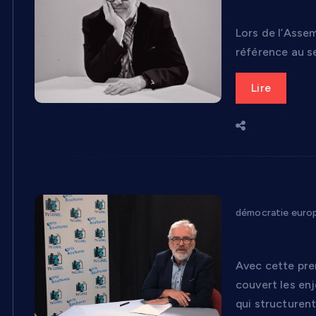
TV Lunel af
Lors de l’Assem
référence au se
Lire
démocratie euro
Et si l’Euro
Avec cette pre
couvert les enj
qui structurent 