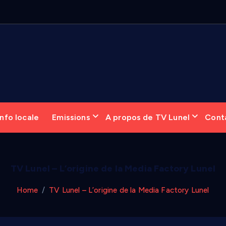
6
:
nfo locale
Emissions
A propos de TV Lunel
Cont
TV Lunel – L’origine de la Media Factory Lunel
Home
TV Lunel – L’origine de la Media Factory Lunel