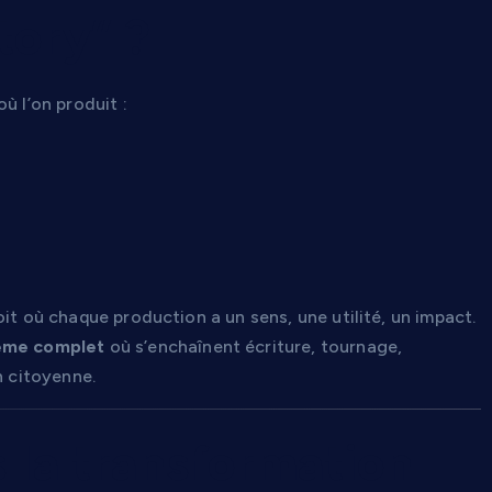
tory” ?
ù l’on produit :
oit où chaque production a un sens, une utilité, un impact.
ème complet
où s’enchaînent écriture, tournage,
n citoyenne.
 la transformation