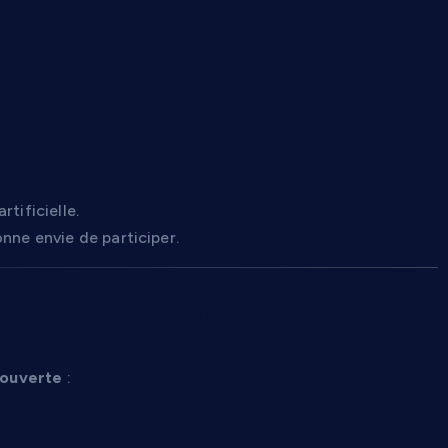
tificielle.
nne envie de participer.
onde peut s’exprimer
 ouverte
: