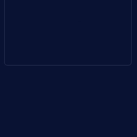
cooking à domicile depuis Lunel
Festi’Films 2026 à Lunel : l’émotion des
lauréats à la sortie du palmarès
Cœur de Ville en Fête : une première édition
qui redonne de l’animation au centre-ville de
Lunel