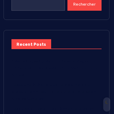
Rechercher
Recent Posts
Cécilia Caussé présente Kokoro Magazine,
un nouveau média local entre Montpellier et
Nîmes
Pescalune 2026 : « Quatre à six mois de
préparation » pour faire vivre la fête selon
Nicolas Severac
Less’Cook : Lesly Pillay réinvente le batch