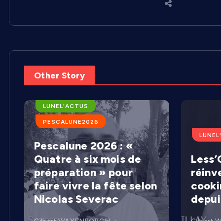
Other Story
ARENES DE LUNEL
LUNEL'ACTUS
PESCALUNE2026
LUNEL
Pescalune 2026 : «
Quatre à six mois de
Less’C
préparation » pour
réinv
faire vivre la fête selon
cooki
Nicolas Severac
depui