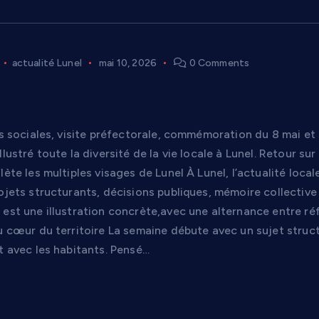
actualité Lunel
mai 10, 2026
0 Comments
 semaine entre projets urbains, mémoire collec
es sociales, visite préfectorale, commémoration du 8 mai et 
llustré toute la diversité de la vie locale à Lunel. Retour su
lète les multiples visages de Lunel À Lunel, l’actualité loca
rojets structurants, décisions publiques, mémoire collectiv
est une illustration concrète,avec une alternance entre réfl
au cœur du territoire La semaine débute avec un sujet struc
t avec les habitants. Pensé…