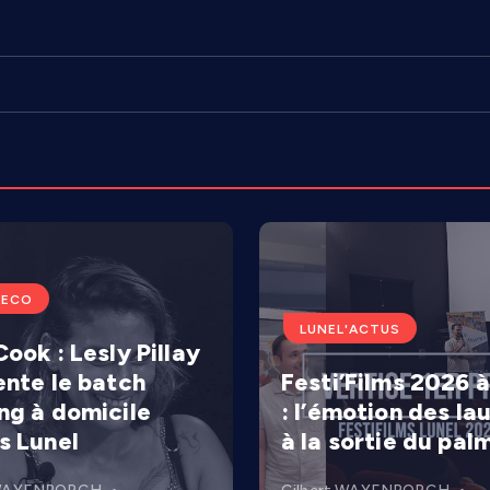
'ECO
LUNEL'ACTUS
ook : Lesly Pillay
ente le batch
Festi’Films 2026 à
ng à domicile
: l’émotion des la
s Lunel
à la sortie du pal