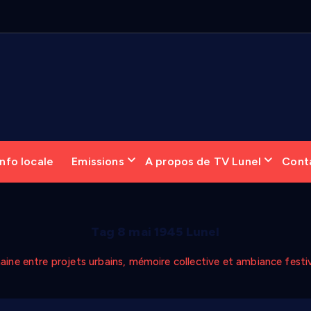
nfo locale
Emissions
A propos de TV Lunel
Cont
Tag 8 mai 1945 Lunel
maine entre projets urbains, mémoire collective et ambiance festi