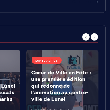
Continuer
LUNEL'ACTUS
Cœur de Ville en Fête :
une première édition
 Lunel
qui redonne de
uréats
l’animation au centre-
marès
ville de Lunel