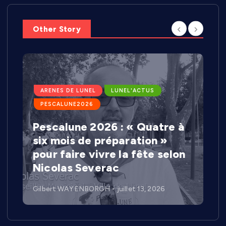
Other Story
ARENES DE LUNEL
LUNEL'ACTUS
PESCALUNE2026
Pescalune 2026 : « Quatre à
six mois de préparation »
pour faire vivre la fête selon
Nicolas Severac
Gilbert WAYENBORGH
juillet 13, 2026