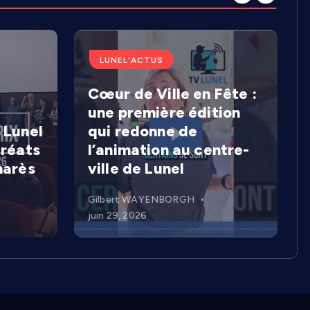
LUNEL'ACTUS
Cœur de Ville en Fête :
une première édition
 Lunel
qui redonne de
uréats
l’animation au centre-
marès
ville de Lunel
Gilbert WAYENBORGH
juin 29, 2026