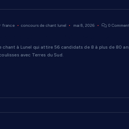
r france
concours de chant lunel
mai 8, 2026
0 Commen
 de chant à Lunel qui révèle les talents… et c
chant à Lunel qui attire 56 candidats de 8 à plus de 80 ans
coulisses avec Terres du Sud.