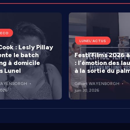
'ECO
LUNEL'ACTUS
ook : Lesly Pillay
ente le batch
Festi’Films 2026 à
ng à domicile
: l’émotion des la
s Lunel
à la sortie du pal
 WAYENBORGH
Gilbert WAYENBORGH
 2026
juin 30, 2026