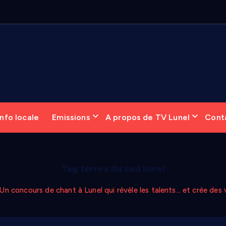
nfo locale
Emissions
A propos de TV Lunel
Cont
Tag terres du sud lunel
Un concours de chant à Lunel qui révèle les talents… et crée des