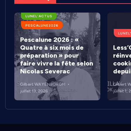
ARENES DE LUNEL
LUNEL'ACTUS
PESCALUNE2026
LUNEL
Pescalune 2026 : «
Quatre à six mois de
Less’C
préparation » pour
réinv
faire vivre la fête selon
cooki
Nicolas Severac
depui
Gilbert WAYENBORGH
Gilbert
juillet 13, 2026
juillet 1,